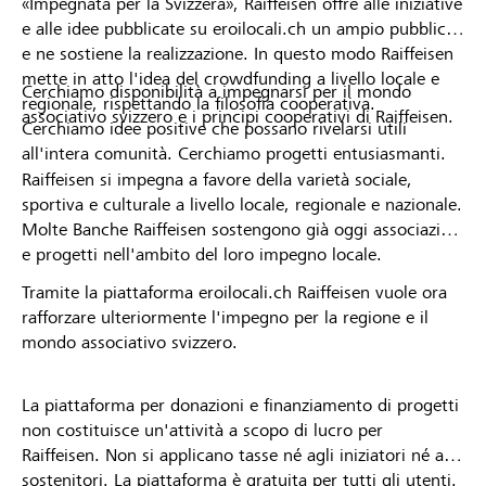
«Impegnata per la Svizzera», Raiffeisen offre alle iniziative
e alle idee pubblicate su eroilocali.ch un ampio pubblico
e ne sostiene la realizzazione. In questo modo Raiffeisen
mette in atto l'idea del crowdfunding a livello locale e
Cerchiamo disponibilità a impegnarsi per il mondo
regionale, rispettando la filosofia cooperativa.
associativo svizzero e i principi cooperativi di Raiffeisen.
Cerchiamo idee positive che possano rivelarsi utili
all'intera comunità. Cerchiamo progetti entusiasmanti.
Raiffeisen si impegna a favore della varietà sociale,
sportiva e culturale a livello locale, regionale e nazionale.
Molte Banche Raiffeisen sostengono già oggi associazioni
e progetti nell'ambito del loro impegno locale.
Tramite la piattaforma eroilocali.ch Raiffeisen vuole ora
rafforzare ulteriormente l'impegno per la regione e il
mondo associativo svizzero.
La piattaforma per donazioni e finanziamento di progetti
non costituisce un'attività a scopo di lucro per
Raiffeisen. Non si applicano tasse né agli iniziatori né ai
sostenitori. La piattaforma è gratuita per tutti gli utenti.