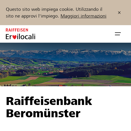
Questo sito web impiega cookie. Utilizzando il
sito ne approvi l'impiego.
Maggiori informazioni
Zum
Inhalt
Navig
springen
öffnen
Inizia ora
Trova progetti e organizzazioni
Raiffeisenbank
Sostenere
Beromünster
Aiuto & supporto