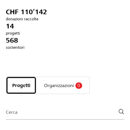
Partner / Banche Raiffeisen
CHF 110’142
donazioni raccolte
14
progetti
Collegarsi
568
sostenitori
Registrazione
Scopri
DE
FR
IT
i
progetti
Progetti
Organizzazioni
0
e
le
organizzazioni
della
Cerca
pagina