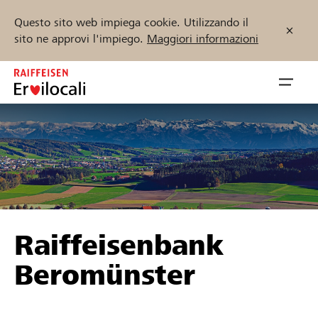
Questo sito web impiega cookie. Utilizzando il
sito ne approvi l'impiego.
Maggiori informazioni
Zum
Inhalt
Navig
springen
öffnen
Inizia ora
Trova progetti e organizzazioni
Raiffeisenbank
Sostenere
Beromünster
Aiuto & supporto