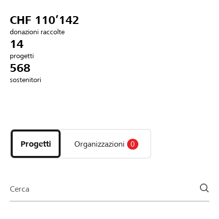
Partner / Banche Raiffeisen
CHF 110’142
donazioni raccolte
14
progetti
Collegarsi
568
sostenitori
Registrazione
Scopri
DE
FR
IT
i
progetti
Progetti
Organizzazioni
0
e
le
organizzazioni
della
Cerca
pagina