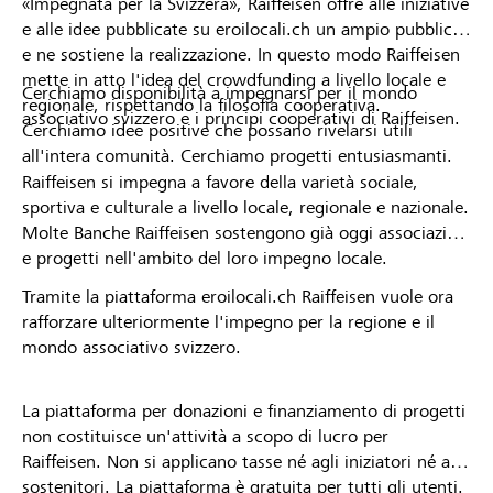
«Impegnata per la Svizzera», Raiffeisen offre alle iniziative
e alle idee pubblicate su eroilocali.ch un ampio pubblico
e ne sostiene la realizzazione. In questo modo Raiffeisen
mette in atto l'idea del crowdfunding a livello locale e
Cerchiamo disponibilità a impegnarsi per il mondo
regionale, rispettando la filosofia cooperativa.
associativo svizzero e i principi cooperativi di Raiffeisen.
Cerchiamo idee positive che possano rivelarsi utili
all'intera comunità. Cerchiamo progetti entusiasmanti.
Raiffeisen si impegna a favore della varietà sociale,
sportiva e culturale a livello locale, regionale e nazionale.
Molte Banche Raiffeisen sostengono già oggi associazioni
e progetti nell'ambito del loro impegno locale.
Tramite la piattaforma eroilocali.ch Raiffeisen vuole ora
rafforzare ulteriormente l'impegno per la regione e il
mondo associativo svizzero.
La piattaforma per donazioni e finanziamento di progetti
non costituisce un'attività a scopo di lucro per
Raiffeisen. Non si applicano tasse né agli iniziatori né ai
sostenitori. La piattaforma è gratuita per tutti gli utenti.