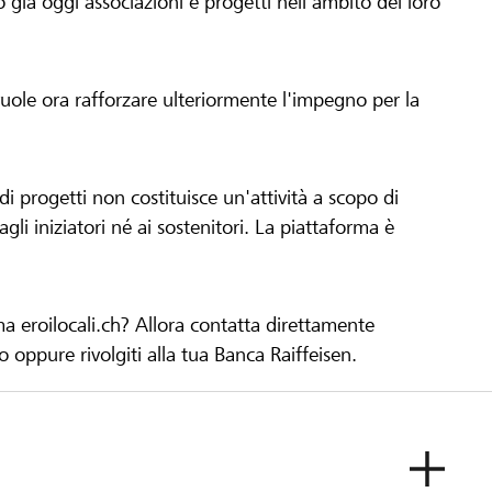
già oggi associazioni e progetti nell'ambito del loro
 vuole ora rafforzare ulteriormente l'impegno per la
 progetti non costituisce un'attività a scopo di
gli iniziatori né ai sostenitori. La piattaforma è
ma eroilocali.ch? Allora contatta direttamente
to oppure rivolgiti alla tua Banca Raiffeisen.