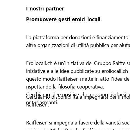
I nostri partner
Promuovere gesti eroici locali.
La piattaforma per donazioni e finanziamento di 
altre organizzazioni di utilità pubblica per aiut
Eroilocali.ch è un'iniziativa del Gruppo Raiffeis
iniziative e alle idee pubblicate su eroilocali.c
questo modo Raiffeisen mette in atto l'idea del
rispettando la filosofia cooperativa.
Cerchiamo idee positive che possano rivelarsi u
Cerchiamo disponibilità a impegnarsi per il mond
entusiasmanti.
Raiffeisen.
Raiffeisen si impegna a favore della varietà socia