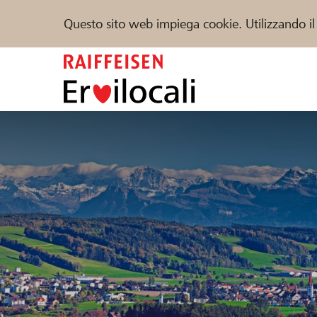
Questo sito web impiega cookie. Utilizzando il
Zum
Inhalt
springen
Sostenere
Aiuto & supporto
Partner
Trova progetti e organizzazioni
DE
FR
IT