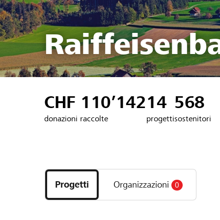
Raiffeisenb
CHF 110’142
14
568
donazioni raccolte
progetti
sostenitori
Scopri
i
Progetti
Organizzazioni
0
progetti
e
le