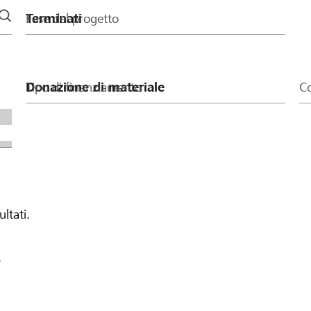
Fase del progetto
Tipo di finanziamento
Co
ultati.
.