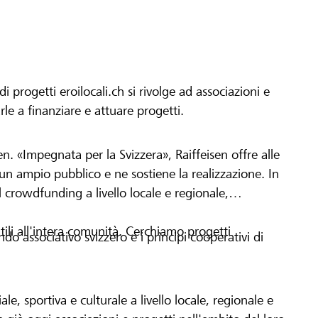
progetti eroilocali.ch si rivolge ad associazioni e
arle a finanziare e attuare progetti.
en. «Impegnata per la Svizzera», Raiffeisen offre alle
h un ampio pubblico e ne sostiene la realizzazione. In
 crowdfunding a livello locale e regionale,
tili all'intera comunità. Cerchiamo progetti
o associativo svizzero e i principi cooperativi di
le, sportiva e culturale a livello locale, regionale e