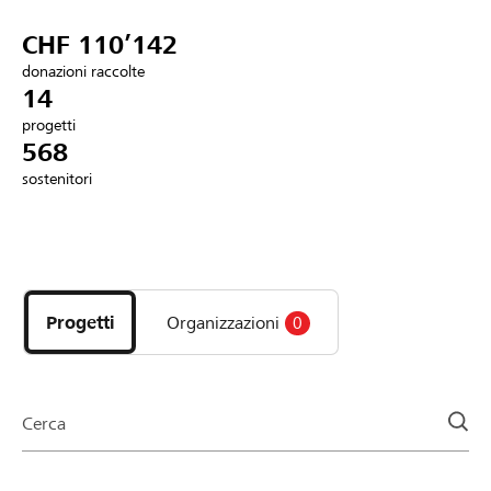
Partner / Banche Raiffeisen
CHF 110’142
donazioni raccolte
14
progetti
Collegarsi
568
sostenitori
Registrazione
Scopri
DE
FR
IT
i
progetti
Progetti
Organizzazioni
0
e
le
organizzazioni
della
Cerca
pagina