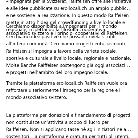
«Impegnata per la Svizzera», Raiffeisen offre alle iniziative
e alle idee pubblicate su eroilocali.ch un ampio pubblico
e ne sostiene la realizzazione. In questo modo Raiffeisen
mette in atto l'idea del crowdfunding a livello locale e
Cerchiamo disponibilità a impegnarsi per il mondo
regionale, rispettando la filosofia cooperativa.
associativo svizzero e i principi cooperativi di Raiffeisen.
Cerchiamo idee positive che possano rivelarsi utili
all'intera comunità. Cerchiamo progetti entusiasmanti.
Raiffeisen si impegna a favore della varietà sociale,
sportiva e culturale a livello locale, regionale e nazionale.
Molte Banche Raiffeisen sostengono già oggi associazioni
e progetti nell'ambito del loro impegno locale.
Tramite la piattaforma eroilocali.ch Raiffeisen vuole ora
rafforzare ulteriormente l'impegno per la regione e il
mondo associativo svizzero.
La piattaforma per donazioni e finanziamento di progetti
non costituisce un'attività a scopo di lucro per
Raiffeisen. Non si applicano tasse né agli iniziatori né ai
sostenitori. La piattaforma è gratuita per tutti gli utenti.