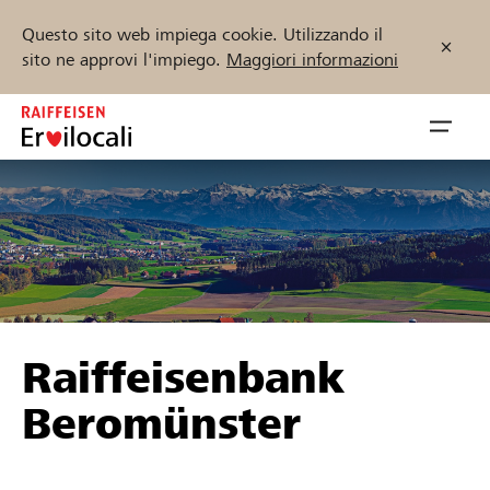
Questo sito web impiega cookie. Utilizzando il
sito ne approvi l'impiego.
Maggiori informazioni
Zum
Inhalt
Navig
springen
öffnen
Inizia ora
Trova progetti e organizzazioni
Raiffeisenbank
Sostenere
Beromünster
Aiuto & supporto