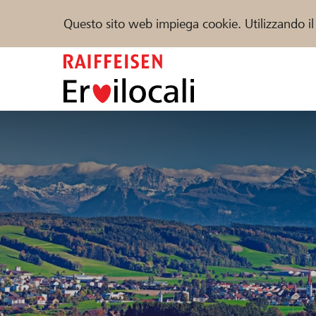
Questo sito web impiega cookie. Utilizzando il
Zum
Inhalt
springen
Sostenere
Aiuto & supporto
Partner
Trova progetti e organizzazioni
DE
FR
IT