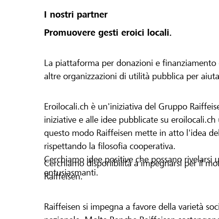
I nostri partner
Promuovere gesti eroici locali.
La piattaforma per donazioni e finanziamento di 
altre organizzazioni di utilità pubblica per aiut
Eroilocali.ch è un'iniziativa del Gruppo Raiffeis
iniziative e alle idee pubblicate su eroilocali.c
questo modo Raiffeisen mette in atto l'idea del
rispettando la filosofia cooperativa.
Cerchiamo idee positive che possano rivelarsi u
Cerchiamo disponibilità a impegnarsi per il mond
entusiasmanti.
Raiffeisen.
Raiffeisen si impegna a favore della varietà socia