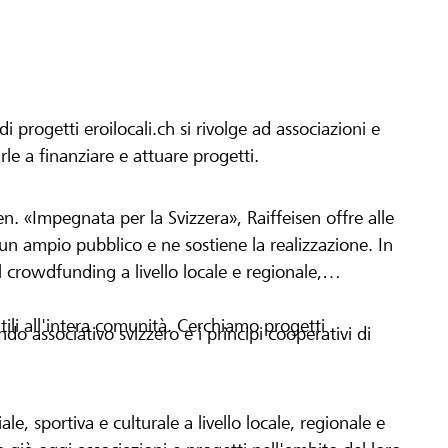
progetti eroilocali.ch si rivolge ad associazioni e
arle a finanziare e attuare progetti.
en. «Impegnata per la Svizzera», Raiffeisen offre alle
h un ampio pubblico e ne sostiene la realizzazione. In
 crowdfunding a livello locale e regionale,
tili all'intera comunità. Cerchiamo progetti
o associativo svizzero e i principi cooperativi di
le, sportiva e culturale a livello locale, regionale e