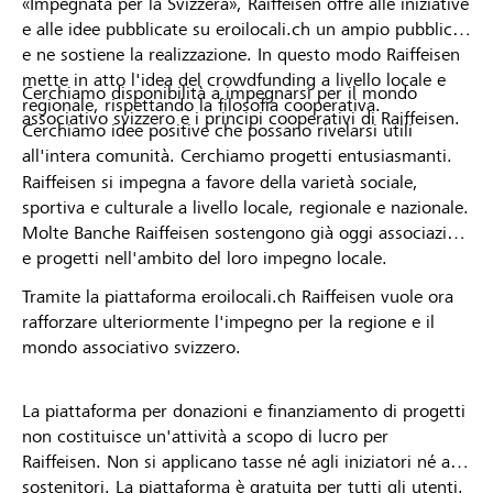
«Impegnata per la Svizzera», Raiffeisen offre alle iniziative
e alle idee pubblicate su eroilocali.ch un ampio pubblico
e ne sostiene la realizzazione. In questo modo Raiffeisen
mette in atto l'idea del crowdfunding a livello locale e
Cerchiamo disponibilità a impegnarsi per il mondo
regionale, rispettando la filosofia cooperativa.
associativo svizzero e i principi cooperativi di Raiffeisen.
Cerchiamo idee positive che possano rivelarsi utili
all'intera comunità. Cerchiamo progetti entusiasmanti.
Raiffeisen si impegna a favore della varietà sociale,
sportiva e culturale a livello locale, regionale e nazionale.
Molte Banche Raiffeisen sostengono già oggi associazioni
e progetti nell'ambito del loro impegno locale.
Tramite la piattaforma eroilocali.ch Raiffeisen vuole ora
rafforzare ulteriormente l'impegno per la regione e il
mondo associativo svizzero.
La piattaforma per donazioni e finanziamento di progetti
non costituisce un'attività a scopo di lucro per
Raiffeisen. Non si applicano tasse né agli iniziatori né ai
sostenitori. La piattaforma è gratuita per tutti gli utenti.