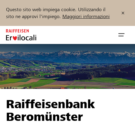
Questo sito web impiega cookie. Utilizzando il
sito ne approvi l'impiego.
Maggiori informazioni
Zum
Inhalt
Navig
springen
öffnen
Inizia ora
Trova progetti e organizzazioni
Raiffeisenbank
Sostenere
Beromünster
Aiuto & supporto