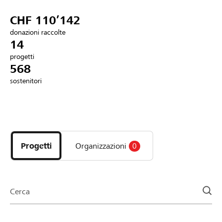
Partner / Banche Raiffeisen
CHF 110’142
donazioni raccolte
14
progetti
Collegarsi
568
sostenitori
Registrazione
Scopri
DE
FR
IT
i
progetti
Progetti
Organizzazioni
0
e
le
organizzazioni
della
Cerca
pagina