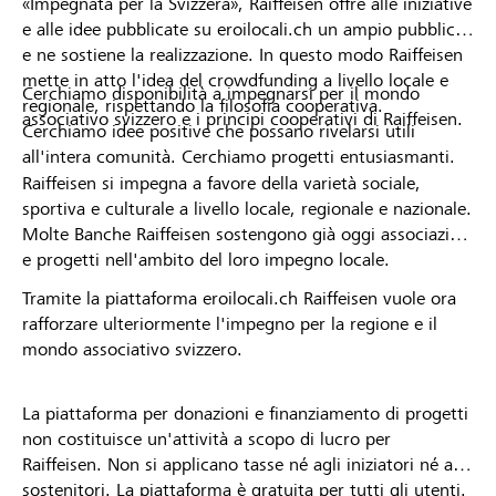
«Impegnata per la Svizzera», Raiffeisen offre alle iniziative
e alle idee pubblicate su eroilocali.ch un ampio pubblico
e ne sostiene la realizzazione. In questo modo Raiffeisen
mette in atto l'idea del crowdfunding a livello locale e
Cerchiamo disponibilità a impegnarsi per il mondo
regionale, rispettando la filosofia cooperativa.
associativo svizzero e i principi cooperativi di Raiffeisen.
Cerchiamo idee positive che possano rivelarsi utili
all'intera comunità. Cerchiamo progetti entusiasmanti.
Raiffeisen si impegna a favore della varietà sociale,
sportiva e culturale a livello locale, regionale e nazionale.
Molte Banche Raiffeisen sostengono già oggi associazioni
e progetti nell'ambito del loro impegno locale.
Tramite la piattaforma eroilocali.ch Raiffeisen vuole ora
rafforzare ulteriormente l'impegno per la regione e il
mondo associativo svizzero.
La piattaforma per donazioni e finanziamento di progetti
non costituisce un'attività a scopo di lucro per
Raiffeisen. Non si applicano tasse né agli iniziatori né ai
sostenitori. La piattaforma è gratuita per tutti gli utenti.