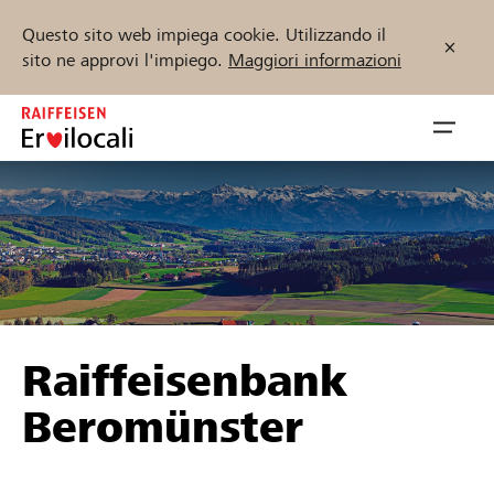
Questo sito web impiega cookie. Utilizzando il
sito ne approvi l'impiego.
Maggiori informazioni
Zum
Inhalt
Navig
springen
öffnen
Inizia ora
Trova progetti e organizzazioni
Raiffeisenbank
Sostenere
Beromünster
Aiuto & supporto