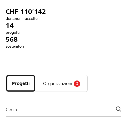
Partner / Banche Raiffeisen
CHF 110’142
donazioni raccolte
14
progetti
Collegarsi
568
sostenitori
Registrazione
Scopri
DE
FR
IT
i
progetti
Progetti
Organizzazioni
0
e
le
organizzazioni
della
Cerca
pagina