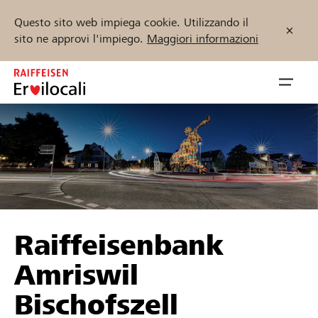
Questo sito web impiega cookie. Utilizzando il
sito ne approvi l'impiego.
Maggiori informazioni
Zum
Inhalt
Navig
springen
öffnen
Inizia ora
Trova progetti e organizzazioni
Raiffeisenbank
Sostenere
Amriswil
Aiuto & supporto
Bischofszell