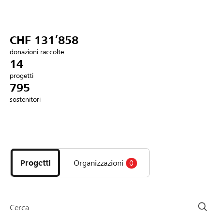
Partner / Banche Raiffeisen
CHF 131’858
donazioni raccolte
Collegarsi
14
progetti
795
Registrazione
sostenitori
DE
FR
IT
Scopri
i
progetti
Progetti
Organizzazioni
0
e
le
organizzazioni
della
Cerca
pagina