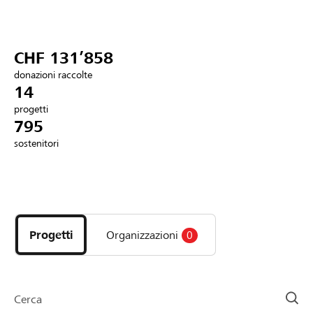
Partner / Banche Raiffeisen
CHF 131’858
donazioni raccolte
Collegarsi
14
progetti
795
Registrazione
sostenitori
DE
FR
IT
Scopri
i
progetti
Progetti
Organizzazioni
0
e
le
organizzazioni
della
Cerca
pagina