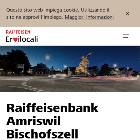
Questo sito web impiega cookie. Utilizzando il
sito ne approvi l'impiego.
Maggiori informazioni
Zum
Inhalt
Navig
springen
öffnen
Inizia ora
Trova progetti e organizzazioni
Raiffeisenbank
Sostenere
Amriswil
Aiuto & supporto
Bischofszell