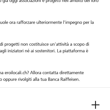
già oggi associazioni e progetti nell'ambito del loro
 vuole ora rafforzare ulteriormente l'impegno per la
 progetti non costituisce un'attività a scopo di
gli iniziatori né ai sostenitori. La piattaforma è
ma eroilocali.ch? Allora contatta direttamente
to oppure rivolgiti alla tua Banca Raiffeisen.