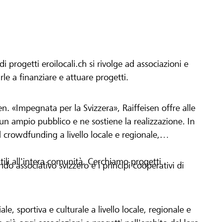
progetti eroilocali.ch si rivolge ad associazioni e
arle a finanziare e attuare progetti.
en. «Impegnata per la Svizzera», Raiffeisen offre alle
h un ampio pubblico e ne sostiene la realizzazione. In
 crowdfunding a livello locale e regionale,
tili all'intera comunità. Cerchiamo progetti
o associativo svizzero e i principi cooperativi di
le, sportiva e culturale a livello locale, regionale e