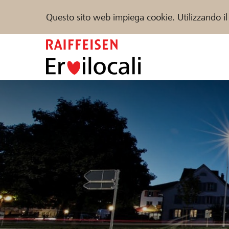
Questo sito web impiega cookie. Utilizzando il
Zum
Inhalt
springen
Sostenere
Aiuto & supporto
Partner
Trova progetti e organizzazioni
DE
FR
IT