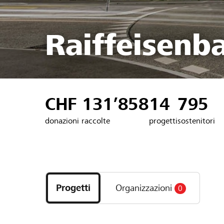
Raiffeisenb
CHF 131’858
14
795
donazioni raccolte
progetti
sostenitori
Scopri
i
Progetti
Organizzazioni
0
progetti
e
le