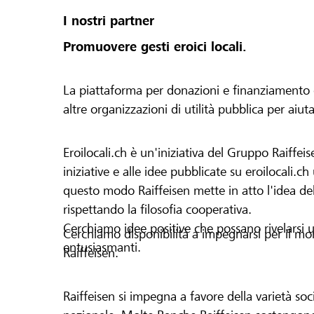
I nostri partner
Promuovere gesti eroici locali.
La piattaforma per donazioni e finanziamento di 
altre organizzazioni di utilità pubblica per aiut
Eroilocali.ch è un'iniziativa del Gruppo Raiffeis
iniziative e alle idee pubblicate su eroilocali.c
questo modo Raiffeisen mette in atto l'idea del
rispettando la filosofia cooperativa.
Cerchiamo idee positive che possano rivelarsi u
Cerchiamo disponibilità a impegnarsi per il mond
entusiasmanti.
Raiffeisen.
Raiffeisen si impegna a favore della varietà socia