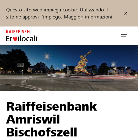
Questo sito web impiega cookie. Utilizzando il
sito ne approvi l'impiego.
Maggiori informazioni
Zum
Inhalt
Navig
springen
öffnen
Inizia ora
Trova progetti e organizzazioni
Raiffeisenbank
Sostenere
Amriswil
Aiuto & supporto
Bischofszell