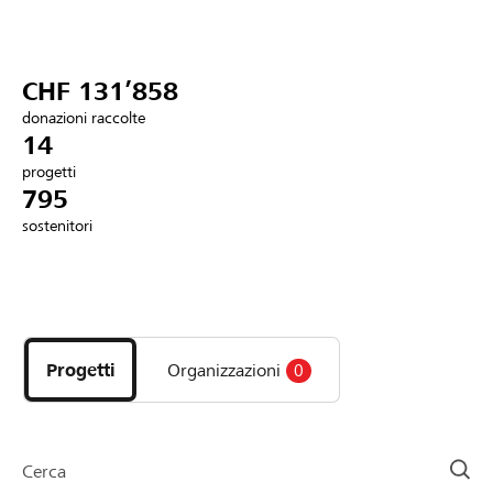
Partner / Banche Raiffeisen
CHF 131’858
donazioni raccolte
Collegarsi
14
progetti
795
Registrazione
sostenitori
DE
FR
IT
Scopri
i
progetti
Progetti
Organizzazioni
0
e
le
organizzazioni
della
Cerca
pagina