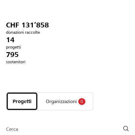
Partner / Banche Raiffeisen
CHF 131’858
donazioni raccolte
Collegarsi
14
progetti
795
Registrazione
sostenitori
DE
FR
IT
Scopri
i
progetti
Progetti
Organizzazioni
0
e
le
organizzazioni
della
Cerca
pagina