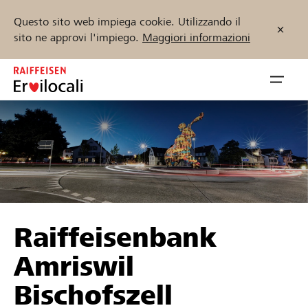
Questo sito web impiega cookie. Utilizzando il
sito ne approvi l'impiego.
Maggiori informazioni
Zum
Inhalt
Navig
springen
öffnen
Inizia ora
Trova progetti e organizzazioni
Raiffeisenbank
Sostenere
Amriswil
Aiuto & supporto
Bischofszell