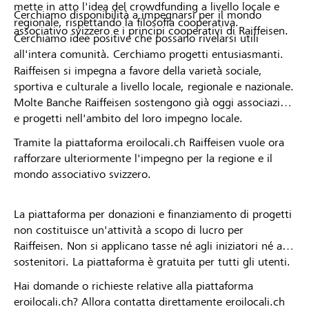
mette in atto l'idea del crowdfunding a livello locale e
Cerchiamo disponibilità a impegnarsi per il mondo
regionale, rispettando la filosofia cooperativa.
associativo svizzero e i principi cooperativi di Raiffeisen.
Cerchiamo idee positive che possano rivelarsi utili
all'intera comunità. Cerchiamo progetti entusiasmanti.
Raiffeisen si impegna a favore della varietà sociale,
sportiva e culturale a livello locale, regionale e nazionale.
Molte Banche Raiffeisen sostengono già oggi associazioni
e progetti nell'ambito del loro impegno locale.
Tramite la piattaforma eroilocali.ch Raiffeisen vuole ora
rafforzare ulteriormente l'impegno per la regione e il
mondo associativo svizzero.
La piattaforma per donazioni e finanziamento di progetti
non costituisce un'attività a scopo di lucro per
Raiffeisen. Non si applicano tasse né agli iniziatori né ai
sostenitori. La piattaforma è gratuita per tutti gli utenti.
Hai domande o richieste relative alla piattaforma
eroilocali.ch? Allora contatta direttamente eroilocali.ch