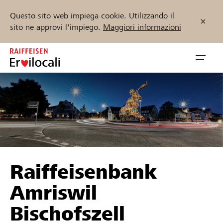
Questo sito web impiega cookie. Utilizzando il
sito ne approvi l'impiego.
Maggiori informazioni
Zum
Inhalt
Navig
springen
öffnen
Inizia ora
Trova progetti e organizzazioni
Raiffeisenbank
Sostenere
Amriswil
Aiuto & supporto
Bischofszell