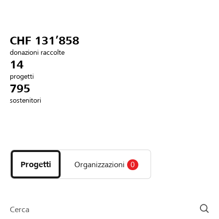
Partner / Banche Raiffeisen
CHF 131’858
donazioni raccolte
Collegarsi
14
progetti
795
Registrazione
sostenitori
DE
FR
IT
Scopri
i
progetti
Progetti
Organizzazioni
0
e
le
organizzazioni
della
Cerca
pagina