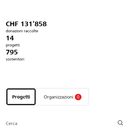
Partner / Banche Raiffeisen
CHF 131’858
donazioni raccolte
Collegarsi
14
progetti
795
Registrazione
sostenitori
DE
FR
IT
Scopri
i
progetti
Progetti
Organizzazioni
0
e
le
organizzazioni
della
Cerca
pagina