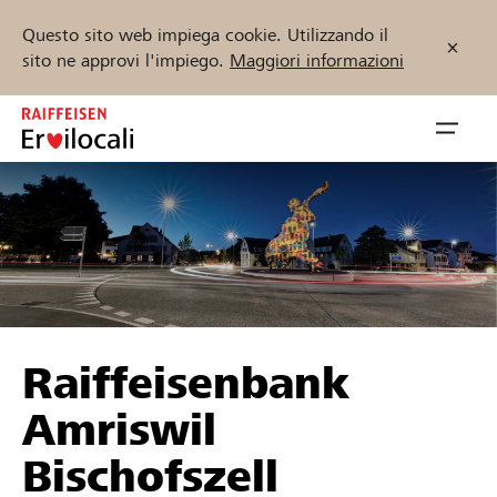
Questo sito web impiega cookie. Utilizzando il
sito ne approvi l'impiego.
Maggiori informazioni
Zum
Inhalt
Navig
springen
öffnen
Inizia ora
Trova progetti e organizzazioni
Raiffeisenbank
Sostenere
Amriswil
Aiuto & supporto
Bischofszell