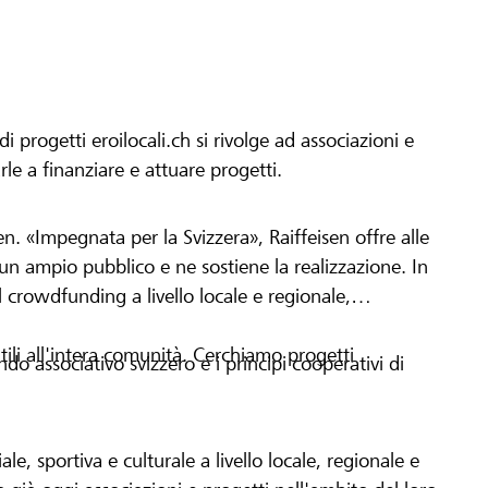
progetti eroilocali.ch si rivolge ad associazioni e
arle a finanziare e attuare progetti.
en. «Impegnata per la Svizzera», Raiffeisen offre alle
h un ampio pubblico e ne sostiene la realizzazione. In
 crowdfunding a livello locale e regionale,
tili all'intera comunità. Cerchiamo progetti
o associativo svizzero e i principi cooperativi di
le, sportiva e culturale a livello locale, regionale e