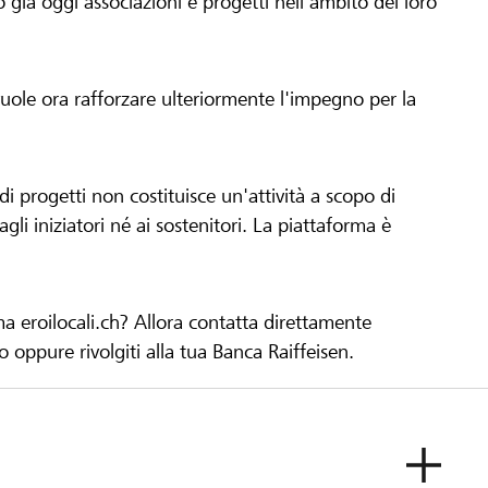
già oggi associazioni e progetti nell'ambito del loro
 vuole ora rafforzare ulteriormente l'impegno per la
 progetti non costituisce un'attività a scopo di
gli iniziatori né ai sostenitori. La piattaforma è
ma eroilocali.ch? Allora contatta direttamente
to oppure rivolgiti alla tua Banca Raiffeisen.