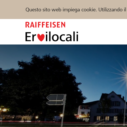
Questo sito web impiega cookie. Utilizzando il
Zum
Inhalt
springen
Sostenere
Aiuto & supporto
Partner
Trova progetti e organizzazioni
DE
FR
IT