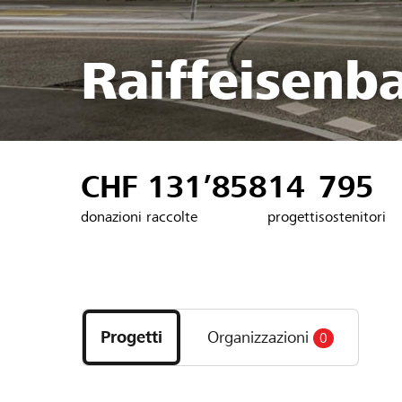
Raiffeisenb
CHF 131’858
14
795
donazioni raccolte
progetti
sostenitori
Scopri
i
Progetti
Organizzazioni
0
progetti
e
le