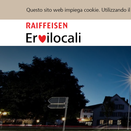
Questo sito web impiega cookie. Utilizzando il
Zum
Inhalt
springen
Sostenere
Aiuto & supporto
Partner
Trova progetti e organizzazioni
DE
FR
IT