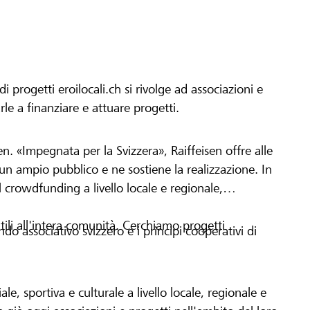
progetti eroilocali.ch si rivolge ad associazioni e
arle a finanziare e attuare progetti.
en. «Impegnata per la Svizzera», Raiffeisen offre alle
h un ampio pubblico e ne sostiene la realizzazione. In
 crowdfunding a livello locale e regionale,
tili all'intera comunità. Cerchiamo progetti
o associativo svizzero e i principi cooperativi di
le, sportiva e culturale a livello locale, regionale e