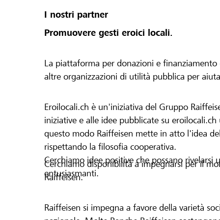
I nostri partner
Promuovere gesti eroici locali.
La piattaforma per donazioni e finanziamento di 
altre organizzazioni di utilità pubblica per aiut
Eroilocali.ch è un'iniziativa del Gruppo Raiffeis
iniziative e alle idee pubblicate su eroilocali.c
questo modo Raiffeisen mette in atto l'idea del
rispettando la filosofia cooperativa.
Cerchiamo idee positive che possano rivelarsi u
Cerchiamo disponibilità a impegnarsi per il mond
entusiasmanti.
Raiffeisen.
Raiffeisen si impegna a favore della varietà socia