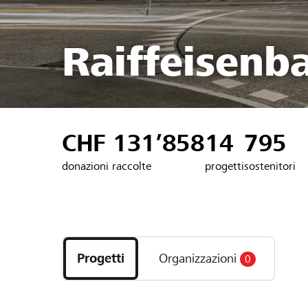
Raiffeisenb
CHF 131’858
14
795
donazioni raccolte
progetti
sostenitori
Scopri
i
Progetti
Organizzazioni
0
progetti
e
le