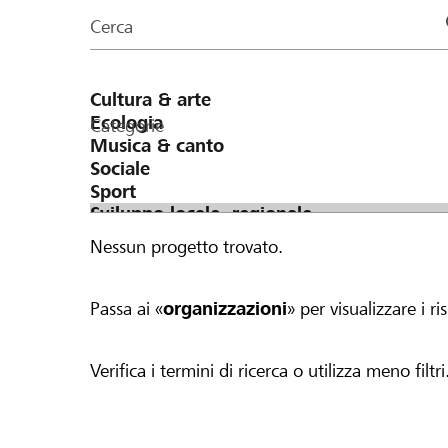
organizzazioni
Cerca
della
pagina
Categorie
Nessun progetto trovato.
Passa ai «
organizzazioni
» per visualizzare i ris
Verifica i termini di ricerca o utilizza meno filtri