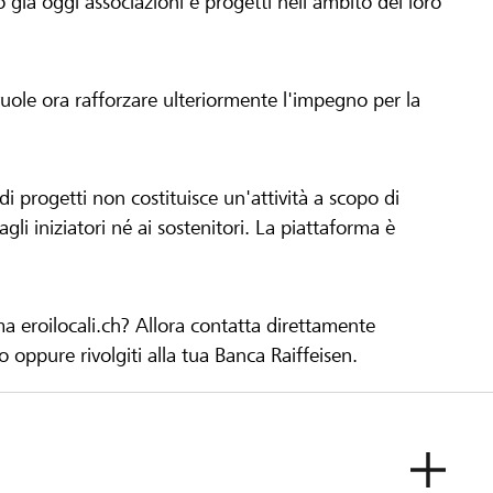
già oggi associazioni e progetti nell'ambito del loro
 vuole ora rafforzare ulteriormente l'impegno per la
 progetti non costituisce un'attività a scopo di
gli iniziatori né ai sostenitori. La piattaforma è
ma eroilocali.ch? Allora contatta direttamente
to oppure rivolgiti alla tua Banca Raiffeisen.