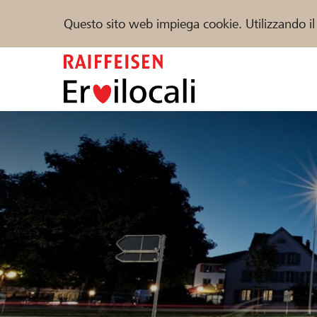
Questo sito web impiega cookie. Utilizzando il
Zum
Inhalt
springen
Sostenere
Aiuto & supporto
Partner
Trova progetti e organizzazioni
DE
FR
IT