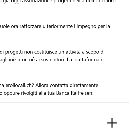
già oggi associazioni e progetti nell'ambito del loro
 vuole ora rafforzare ulteriormente l'impegno per la
 progetti non costituisce un'attività a scopo di
gli iniziatori né ai sostenitori. La piattaforma è
ma eroilocali.ch? Allora contatta direttamente
to oppure rivolgiti alla tua Banca Raiffeisen.