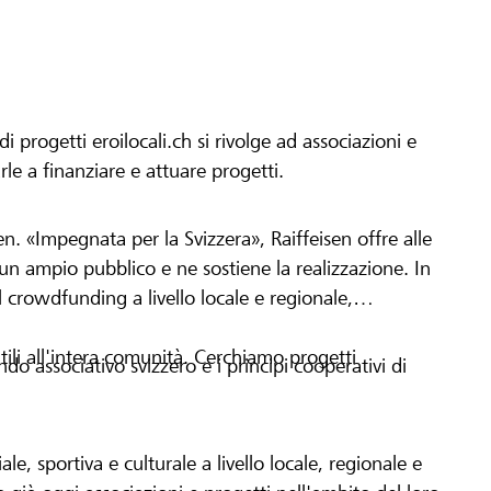
progetti eroilocali.ch si rivolge ad associazioni e
arle a finanziare e attuare progetti.
en. «Impegnata per la Svizzera», Raiffeisen offre alle
h un ampio pubblico e ne sostiene la realizzazione. In
 crowdfunding a livello locale e regionale,
tili all'intera comunità. Cerchiamo progetti
o associativo svizzero e i principi cooperativi di
le, sportiva e culturale a livello locale, regionale e