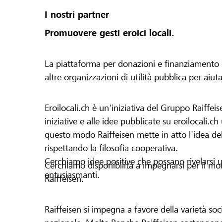
I nostri partner
Promuovere gesti eroici locali.
La piattaforma per donazioni e finanziamento di 
altre organizzazioni di utilità pubblica per aiut
Eroilocali.ch è un'iniziativa del Gruppo Raiffeis
iniziative e alle idee pubblicate su eroilocali.c
questo modo Raiffeisen mette in atto l'idea del
rispettando la filosofia cooperativa.
Cerchiamo idee positive che possano rivelarsi u
Cerchiamo disponibilità a impegnarsi per il mond
entusiasmanti.
Raiffeisen.
Raiffeisen si impegna a favore della varietà socia