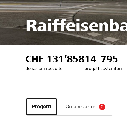
Raiffeisenb
CHF 131’858
14
795
donazioni raccolte
progetti
sostenitori
Scopri
i
Progetti
Organizzazioni
0
progetti
e
le