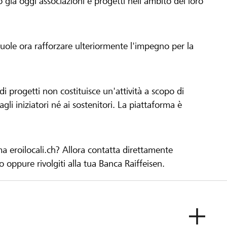
già oggi associazioni e progetti nell'ambito del loro
 vuole ora rafforzare ulteriormente l'impegno per la
 progetti non costituisce un'attività a scopo di
gli iniziatori né ai sostenitori. La piattaforma è
ma eroilocali.ch? Allora contatta direttamente
to oppure rivolgiti alla tua Banca Raiffeisen.