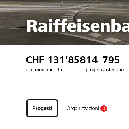
Raiffeisenb
CHF 131’858
14
795
donazioni raccolte
progetti
sostenitori
Scopri
i
Progetti
Organizzazioni
0
progetti
e
le