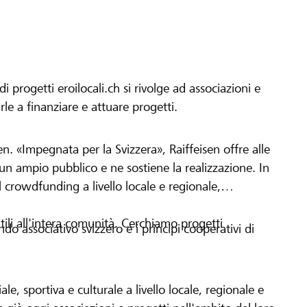
progetti eroilocali.ch si rivolge ad associazioni e
arle a finanziare e attuare progetti.
en. «Impegnata per la Svizzera», Raiffeisen offre alle
h un ampio pubblico e ne sostiene la realizzazione. In
 crowdfunding a livello locale e regionale,
tili all'intera comunità. Cerchiamo progetti
o associativo svizzero e i principi cooperativi di
le, sportiva e culturale a livello locale, regionale e