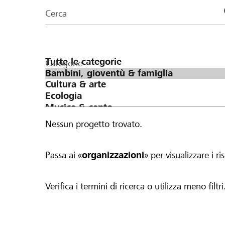
organizzazioni
Cerca
della
pagina
Categorie
Nessun progetto trovato.
Passa ai «
organizzazioni
» per visualizzare i ris
Verifica i termini di ricerca o utilizza meno filtri