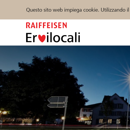
Questo sito web impiega cookie. Utilizzando il
Zum
Inhalt
springen
Sostenere
Aiuto & supporto
Partner
Trova progetti e organizzazioni
DE
FR
IT