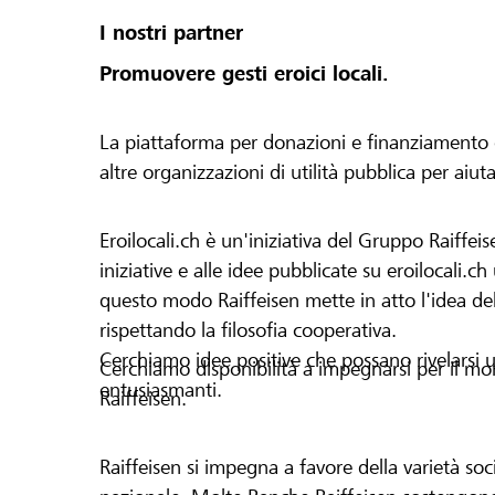
I nostri partner
Promuovere gesti eroici locali.
La piattaforma per donazioni e finanziamento di 
altre organizzazioni di utilità pubblica per aiut
Eroilocali.ch è un'iniziativa del Gruppo Raiffeis
iniziative e alle idee pubblicate su eroilocali.c
questo modo Raiffeisen mette in atto l'idea del
rispettando la filosofia cooperativa.
Cerchiamo idee positive che possano rivelarsi u
Cerchiamo disponibilità a impegnarsi per il mond
entusiasmanti.
Raiffeisen.
Raiffeisen si impegna a favore della varietà socia