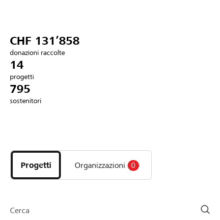
Partner / Banche Raiffeisen
CHF 131’858
donazioni raccolte
Collegarsi
14
progetti
795
Registrazione
sostenitori
DE
FR
IT
Scopri
i
progetti
Progetti
Organizzazioni
0
e
le
organizzazioni
della
Cerca
pagina