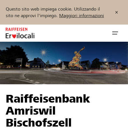
Questo sito web impiega cookie. Utilizzando il
sito ne approvi l'impiego.
Maggiori informazioni
Zum
Inhalt
Navig
springen
öffnen
Inizia ora
Trova progetti e organizzazioni
Raiffeisenbank
Sostenere
Amriswil
Aiuto & supporto
Bischofszell