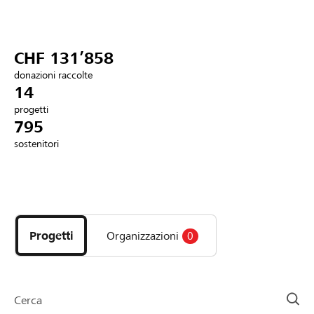
Partner / Banche Raiffeisen
CHF 131’858
donazioni raccolte
Collegarsi
14
progetti
795
Registrazione
sostenitori
DE
FR
IT
Scopri
i
progetti
Progetti
Organizzazioni
0
e
le
organizzazioni
della
Cerca
pagina