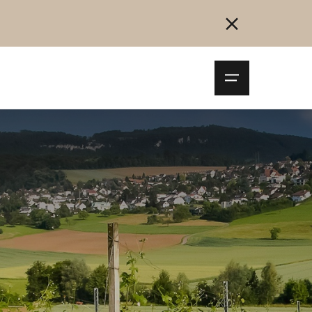
Navigationsm
öffnen
Collegarsi
Registrazione
Inizia ora