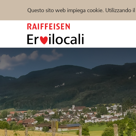
Questo sito web impiega cookie. Utilizzando il
Zum
Inhalt
springen
Sostenere
Aiuto & supporto
Partner
Trova progetti e organizzazioni
DE
FR
IT