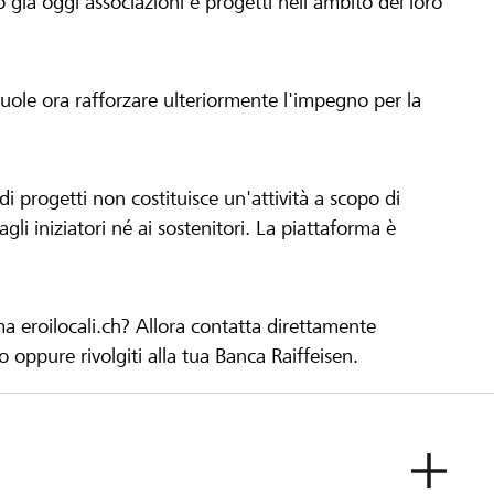
già oggi associazioni e progetti nell'ambito del loro
 vuole ora rafforzare ulteriormente l'impegno per la
 progetti non costituisce un'attività a scopo di
gli iniziatori né ai sostenitori. La piattaforma è
ma eroilocali.ch? Allora contatta direttamente
to oppure rivolgiti alla tua Banca Raiffeisen.