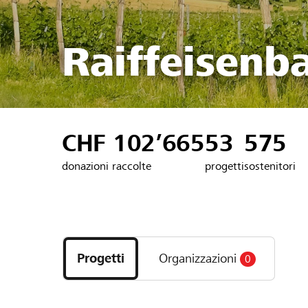
Raiffeisenb
CHF 102’665
53
575
donazioni raccolte
progetti
sostenitori
Scopri
i
Progetti
Organizzazioni
0
progetti
e
le