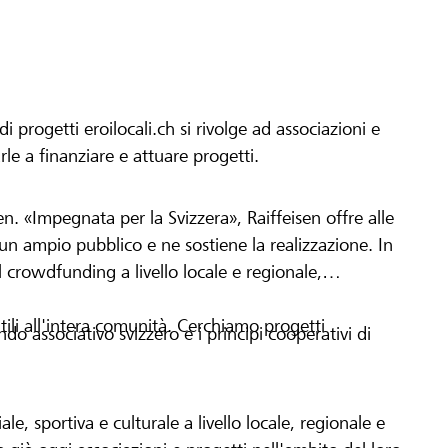
progetti eroilocali.ch si rivolge ad associazioni e
arle a finanziare e attuare progetti.
en. «Impegnata per la Svizzera», Raiffeisen offre alle
h un ampio pubblico e ne sostiene la realizzazione. In
 crowdfunding a livello locale e regionale,
tili all'intera comunità. Cerchiamo progetti
o associativo svizzero e i principi cooperativi di
le, sportiva e culturale a livello locale, regionale e