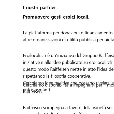
I nostri partner
Promuovere gesti eroici locali.
La piattaforma per donazioni e finanziamento di 
altre organizzazioni di utilità pubblica per aiut
Eroilocali.ch è un'iniziativa del Gruppo Raiffeis
iniziative e alle idee pubblicate su eroilocali.c
questo modo Raiffeisen mette in atto l'idea del
rispettando la filosofia cooperativa.
Cerchiamo idee positive che possano rivelarsi u
Cerchiamo disponibilità a impegnarsi per il mond
entusiasmanti.
Raiffeisen.
Raiffeisen si impegna a favore della varietà socia