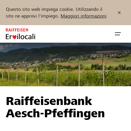
Questo sito web impiega cookie. Utilizzando il
sito ne approvi l'impiego.
Maggiori informazioni
Zum
Inhalt
Navig
springen
öffnen
Inizia ora
Trova progetti e organizzazioni
Raiffeisenbank
Sostenere
Aesch-Pfeffingen
Aiuto & supporto