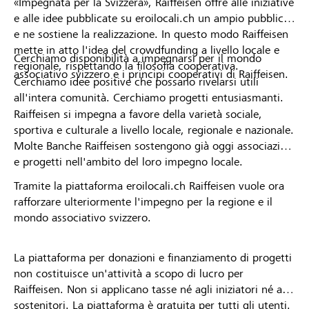
«Impegnata per la Svizzera», Raiffeisen offre alle iniziative
e alle idee pubblicate su eroilocali.ch un ampio pubblico
e ne sostiene la realizzazione. In questo modo Raiffeisen
mette in atto l'idea del crowdfunding a livello locale e
Cerchiamo disponibilità a impegnarsi per il mondo
regionale, rispettando la filosofia cooperativa.
associativo svizzero e i principi cooperativi di Raiffeisen.
Cerchiamo idee positive che possano rivelarsi utili
all'intera comunità. Cerchiamo progetti entusiasmanti.
Raiffeisen si impegna a favore della varietà sociale,
sportiva e culturale a livello locale, regionale e nazionale.
Molte Banche Raiffeisen sostengono già oggi associazioni
e progetti nell'ambito del loro impegno locale.
Tramite la piattaforma eroilocali.ch Raiffeisen vuole ora
rafforzare ulteriormente l'impegno per la regione e il
mondo associativo svizzero.
La piattaforma per donazioni e finanziamento di progetti
non costituisce un'attività a scopo di lucro per
Raiffeisen. Non si applicano tasse né agli iniziatori né ai
sostenitori. La piattaforma è gratuita per tutti gli utenti.