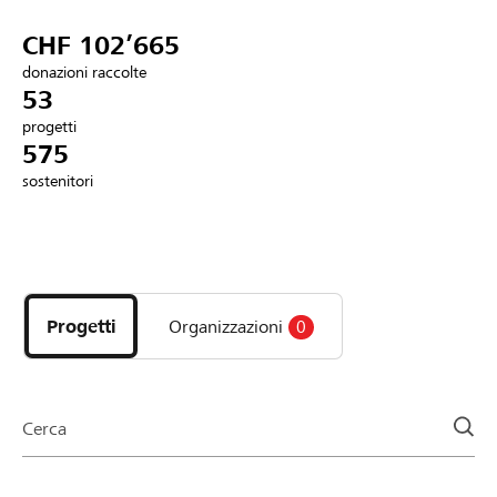
Partner / Banche Raiffeisen
CHF 102’665
donazioni raccolte
53
progetti
Collegarsi
575
sostenitori
Registrazione
Scopri
DE
FR
IT
i
progetti
Progetti
Organizzazioni
0
e
le
organizzazioni
della
Cerca
pagina