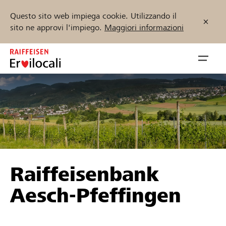
Questo sito web impiega cookie. Utilizzando il
sito ne approvi l'impiego.
Maggiori informazioni
Zum
Inhalt
Navig
springen
öffnen
Inizia ora
Trova progetti e organizzazioni
Raiffeisenbank
Sostenere
Aesch-Pfeffingen
Aiuto & supporto