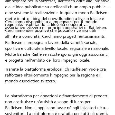
«Impegnata per la Svizzera», Raiffeisen offre alle iniziative
e alle idee pubblicate su eroilocali.ch un ampio pubblico
e ne sostiene la realizzazione. In questo modo Raiffeisen
mette in atto l'idea del crowdfunding a livello locale e
Cerchiamo disponibilità a impegnarsi per il mondo
regionale, rispettando la filosofia cooperativa.
associativo svizzero e i principi cooperativi di Raiffeisen.
Cerchiamo idee positive che possano rivelarsi utili
all'intera comunità. Cerchiamo progetti entusiasmanti.
Raiffeisen si impegna a favore della varietà sociale,
sportiva e culturale a livello locale, regionale e nazionale.
Molte Banche Raiffeisen sostengono già oggi associazioni
e progetti nell'ambito del loro impegno locale.
Tramite la piattaforma eroilocali.ch Raiffeisen vuole ora
rafforzare ulteriormente l'impegno per la regione e il
mondo associativo svizzero.
La piattaforma per donazioni e finanziamento di progetti
non costituisce un'attività a scopo di lucro per
Raiffeisen. Non si applicano tasse né agli iniziatori né ai
sostenitori. La piattaforma è gratuita per tutti gli utenti.