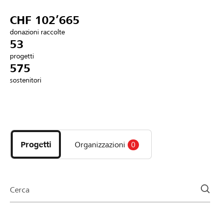
Partner / Banche Raiffeisen
CHF 102’665
donazioni raccolte
53
progetti
Collegarsi
575
sostenitori
Registrazione
Scopri
DE
FR
IT
i
progetti
Progetti
Organizzazioni
0
e
le
organizzazioni
della
Cerca
pagina