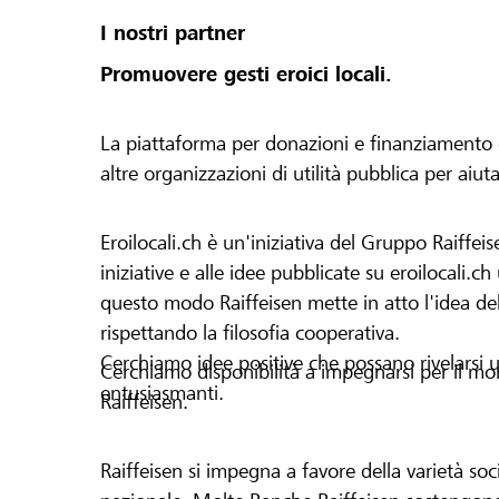
I nostri partner
Promuovere gesti eroici locali.
La piattaforma per donazioni e finanziamento di 
altre organizzazioni di utilità pubblica per aiut
Eroilocali.ch è un'iniziativa del Gruppo Raiffeis
iniziative e alle idee pubblicate su eroilocali.c
questo modo Raiffeisen mette in atto l'idea del
rispettando la filosofia cooperativa.
Cerchiamo idee positive che possano rivelarsi u
Cerchiamo disponibilità a impegnarsi per il mond
entusiasmanti.
Raiffeisen.
Raiffeisen si impegna a favore della varietà socia