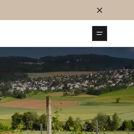
Navigationsm
öffnen
Collegarsi
Registrazione
Inizia ora