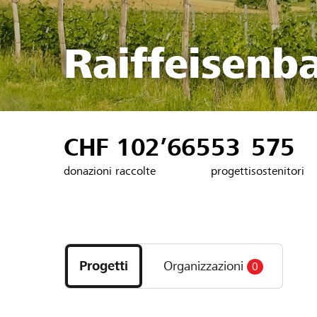
Raiffeisenb
CHF 102’665
53
575
donazioni raccolte
progetti
sostenitori
Scopri
i
Progetti
Organizzazioni
0
progetti
e
le