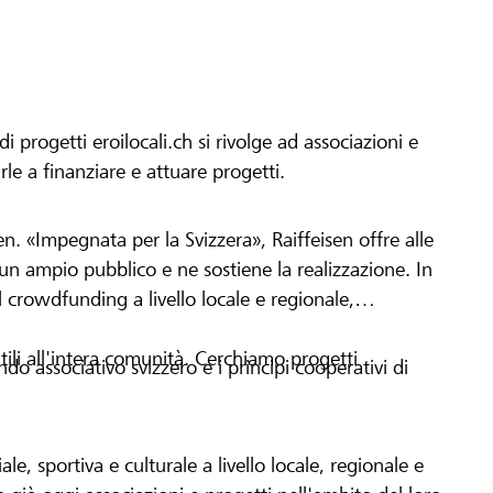
progetti eroilocali.ch si rivolge ad associazioni e
arle a finanziare e attuare progetti.
en. «Impegnata per la Svizzera», Raiffeisen offre alle
h un ampio pubblico e ne sostiene la realizzazione. In
 crowdfunding a livello locale e regionale,
tili all'intera comunità. Cerchiamo progetti
o associativo svizzero e i principi cooperativi di
le, sportiva e culturale a livello locale, regionale e