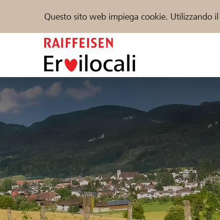
Questo sito web impiega cookie. Utilizzando il
Zum
Inhalt
springen
Sostenere
Aiuto & supporto
Partner
Trova progetti e organizzazioni
DE
FR
IT