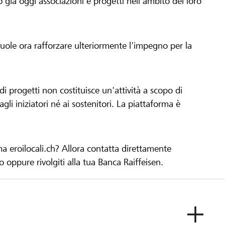
già oggi associazioni e progetti nell'ambito del loro
 vuole ora rafforzare ulteriormente l'impegno per la
 progetti non costituisce un'attività a scopo di
gli iniziatori né ai sostenitori. La piattaforma è
ma eroilocali.ch? Allora contatta direttamente
to oppure rivolgiti alla tua Banca Raiffeisen.