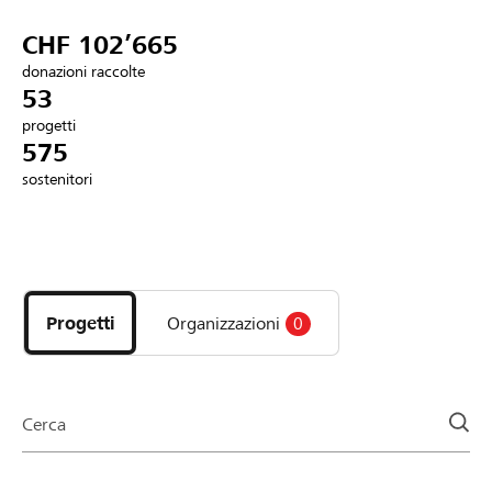
Partner / Banche Raiffeisen
CHF 102’665
donazioni raccolte
53
progetti
Collegarsi
575
sostenitori
Registrazione
Scopri
DE
FR
IT
i
progetti
Progetti
Organizzazioni
0
e
le
organizzazioni
della
Cerca
pagina