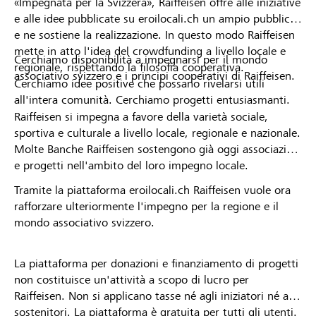
«Impegnata per la Svizzera», Raiffeisen offre alle iniziative
e alle idee pubblicate su eroilocali.ch un ampio pubblico
e ne sostiene la realizzazione. In questo modo Raiffeisen
mette in atto l'idea del crowdfunding a livello locale e
Cerchiamo disponibilità a impegnarsi per il mondo
regionale, rispettando la filosofia cooperativa.
associativo svizzero e i principi cooperativi di Raiffeisen.
Cerchiamo idee positive che possano rivelarsi utili
all'intera comunità. Cerchiamo progetti entusiasmanti.
Raiffeisen si impegna a favore della varietà sociale,
sportiva e culturale a livello locale, regionale e nazionale.
Molte Banche Raiffeisen sostengono già oggi associazioni
e progetti nell'ambito del loro impegno locale.
Tramite la piattaforma eroilocali.ch Raiffeisen vuole ora
rafforzare ulteriormente l'impegno per la regione e il
mondo associativo svizzero.
La piattaforma per donazioni e finanziamento di progetti
non costituisce un'attività a scopo di lucro per
Raiffeisen. Non si applicano tasse né agli iniziatori né ai
sostenitori. La piattaforma è gratuita per tutti gli utenti.