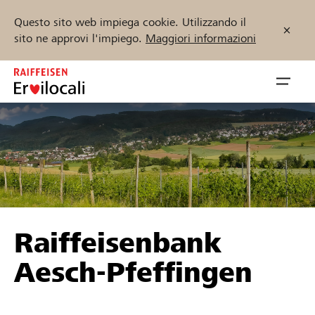
Questo sito web impiega cookie. Utilizzando il
sito ne approvi l'impiego.
Maggiori informazioni
Zum
Inhalt
Navig
springen
öffnen
Inizia ora
Trova progetti e organizzazioni
Raiffeisenbank
Sostenere
Aesch-Pfeffingen
Aiuto & supporto