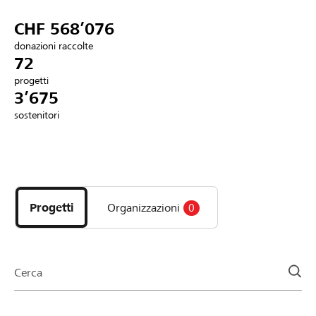
Partner / Banche Raiffeisen
CHF 568’076
donazioni raccolte
72
progetti
Collegarsi
3’675
sostenitori
Registrazione
Scopri
DE
FR
IT
i
progetti
Progetti
Organizzazioni
0
e
le
organizzazioni
della
Cerca
pagina