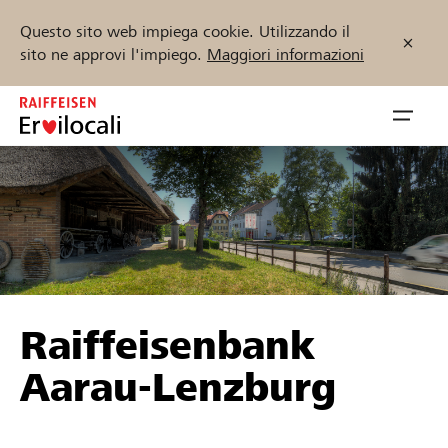
Questo sito web impiega cookie. Utilizzando il
sito ne approvi l'impiego.
Maggiori informazioni
Zum
Inhalt
Navig
springen
öffnen
Inizia ora
Trova progetti e organizzazioni
Raiffeisenbank
Sostenere
Aarau-Lenzburg
Aiuto & supporto