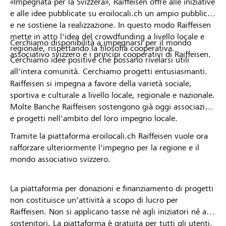
«Impegnata per la Svizzera», Raiffeisen offre alle iniziative
e alle idee pubblicate su eroilocali.ch un ampio pubblico
e ne sostiene la realizzazione. In questo modo Raiffeisen
mette in atto l'idea del crowdfunding a livello locale e
Cerchiamo disponibilità a impegnarsi per il mondo
regionale, rispettando la filosofia cooperativa.
associativo svizzero e i principi cooperativi di Raiffeisen.
Cerchiamo idee positive che possano rivelarsi utili
all'intera comunità. Cerchiamo progetti entusiasmanti.
Raiffeisen si impegna a favore della varietà sociale,
sportiva e culturale a livello locale, regionale e nazionale.
Molte Banche Raiffeisen sostengono già oggi associazioni
e progetti nell'ambito del loro impegno locale.
Tramite la piattaforma eroilocali.ch Raiffeisen vuole ora
rafforzare ulteriormente l'impegno per la regione e il
mondo associativo svizzero.
La piattaforma per donazioni e finanziamento di progetti
non costituisce un'attività a scopo di lucro per
Raiffeisen. Non si applicano tasse né agli iniziatori né ai
sostenitori. La piattaforma è gratuita per tutti gli utenti.