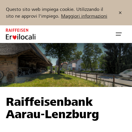
Questo sito web impiega cookie. Utilizzando il
sito ne approvi l'impiego.
Maggiori informazioni
Zum
Inhalt
Navig
springen
öffnen
Inizia ora
Trova progetti e organizzazioni
Raiffeisenbank
Sostenere
Aarau-Lenzburg
Aiuto & supporto