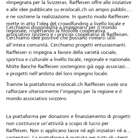
«Impegnata per la Svizzera», Raiffeisen offre alle iniziative
e alle idee pubblicate su eroilocali.ch un ampio pubblico
e ne sostiene la realizzazione. In questo modo Raiffeisen
mette in atto l'idea del crowdfunding a livello locale e
Cerchiamo disponibilità a impegnarsi per il mondo
regionale, rispettando la filosofia cooperativa.
associativo svizzero e i principi cooperativi di Raiffeisen.
Cerchiamo idee positive che possano rivelarsi utili
all'intera comunità. Cerchiamo progetti entusiasmanti.
Raiffeisen si impegna a favore della varietà sociale,
sportiva e culturale a livello locale, regionale e nazionale.
Molte Banche Raiffeisen sostengono già oggi associazioni
e progetti nell'ambito del loro impegno locale.
Tramite la piattaforma eroilocali.ch Raiffeisen vuole ora
rafforzare ulteriormente l'impegno per la regione e il
mondo associativo svizzero.
La piattaforma per donazioni e finanziamento di progetti
non costituisce un'attività a scopo di lucro per
Raiffeisen. Non si applicano tasse né agli iniziatori né ai
sostenitori. La piattaforma è gratuita per tutti gli utenti.