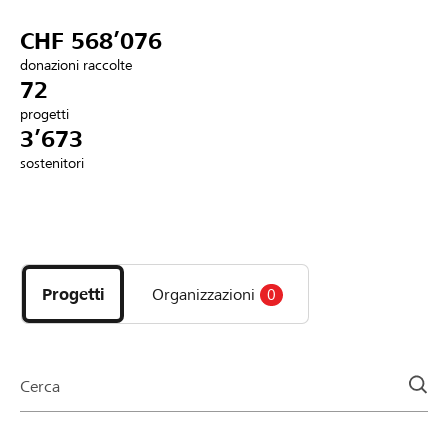
Partner / Banche Raiffeisen
CHF 568’076
donazioni raccolte
72
progetti
Collegarsi
3’673
sostenitori
Registrazione
Scopri
DE
FR
IT
i
progetti
Progetti
Organizzazioni
0
e
le
organizzazioni
della
Cerca
pagina