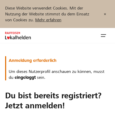
Diese Website verwendet Cookies. Mit der
Nutzung der Website stimmst du dem Einsatz
von Cookies zu.
Mehr erfahren
Zum
Inhalt
Navig
springen
öffnen
Jetzt starten
Anmeldung erforderlich
Um dieses Nutzerprofil anschauen zu können, musst
du
eingeloggt
sein.
Projekte und Organisationen finden
Du bist bereits registriert?
Unterstützen
Jetzt anmelden!
Hilfe & Support