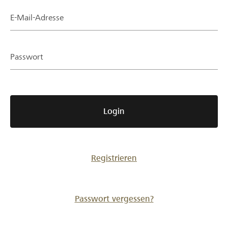
Partner / Raiffeisenbank
E-Mail-Adresse
Passwort
Anmelden
Registrieren
Login
DE
FR
IT
Registrieren
Passwort vergessen?