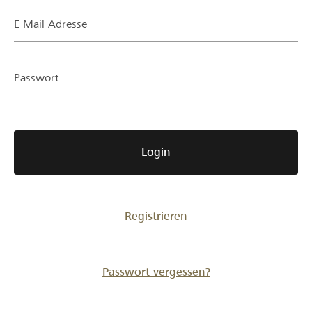
Partner / Raiffeisenbank
E-Mail-Adresse
Passwort
Anmelden
Registrieren
Login
DE
FR
IT
Registrieren
Passwort vergessen?