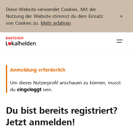
Diese Website verwendet Cookies. Mit der
Nutzung der Website stimmst du dem Einsatz
von Cookies zu.
Mehr erfahren
Zum
Inhalt
Navig
springen
öffnen
Jetzt starten
Anmeldung erforderlich
Um dieses Nutzerprofil anschauen zu können, musst
du
eingeloggt
sein.
Projekte und Organisationen finden
Du bist bereits registriert?
Unterstützen
Jetzt anmelden!
Hilfe & Support