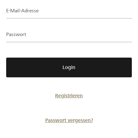
Partner / Raiffeisenbank
E-Mail-Adresse
Passwort
Anmelden
Registrieren
Login
DE
FR
IT
Registrieren
Passwort vergessen?