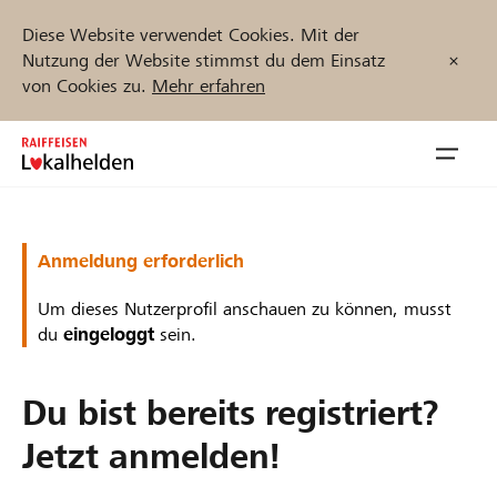
Diese Website verwendet Cookies. Mit der
Nutzung der Website stimmst du dem Einsatz
von Cookies zu.
Mehr erfahren
Zum
Inhalt
Navig
springen
öffnen
Jetzt starten
Anmeldung erforderlich
Um dieses Nutzerprofil anschauen zu können, musst
du
eingeloggt
sein.
Projekte und Organisationen finden
Du bist bereits registriert?
Unterstützen
Jetzt anmelden!
Hilfe & Support