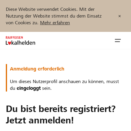
Diese Website verwendet Cookies. Mit der
Nutzung der Website stimmst du dem Einsatz
von Cookies zu.
Mehr erfahren
Zum
Inhalt
Navig
springen
öffnen
Jetzt starten
Anmeldung erforderlich
Um dieses Nutzerprofil anschauen zu können, musst
du
eingeloggt
sein.
Projekte und Organisationen finden
Du bist bereits registriert?
Unterstützen
Jetzt anmelden!
Hilfe & Support