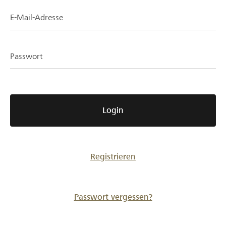
Partner / Raiffeisenbank
E-Mail-Adresse
Passwort
Anmelden
Registrieren
Login
DE
FR
IT
Registrieren
Passwort vergessen?