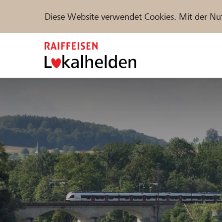
Diese Website verwendet Cookies. Mit der Nu
Zum
Inhalt
springen
Unterstützen
Hilfe & Support
Partne
Projekte und Organisationen finden
DE
FR
IT