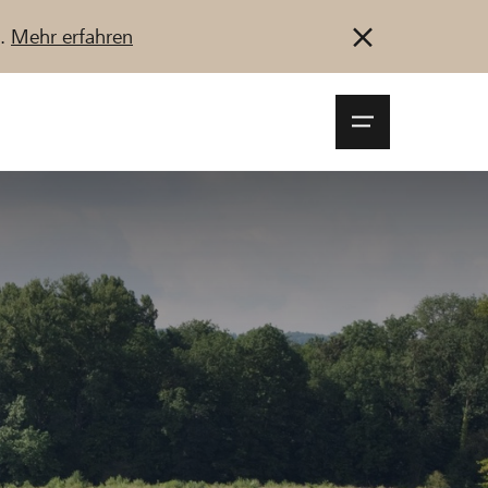
u.
Mehr erfahren
Navigationsm
öffnen
Anmelden
Registrieren
Jetzt starten