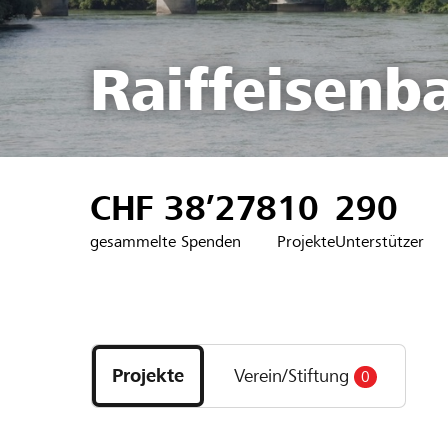
Raiffeisenb
CHF 38’278
10
290
gesammelte Spenden
Projekte
Unterstützer
Entdecke
Projekte
Projekte
Verein/Stiftung
0
und
Organisationen
der