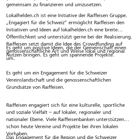
gemeinsam zu finanzieren und umzusetzen.
Lokalhelden.ch ist eine Initiative der Raiffeisen Gruppe.
„Engagiert für die Schweiz“ ermöglicht Raiffeisen den
Initiativen und Ideen auf lokalhelden.ch eine breite
Öffentlichkeit und unterstützt gerne bei der Realisierung.
Raiffeisen setzt damit die Idee des Crowdfunding auf
Es geht um positive Ideen, die der Gemeinschaft einen
genossenschaftliche Art und Weise lokal und regional
Nutzen bringen. Es geht um spannende Projekte.
um.
Es geht um ein Engagement für die Schweizer
Vereinslandschaft und die genossenschaftlichen
Grundsätze von Raiffeisen.
Raiffeisen engagiert sich für eine kulturelle, sportliche
und soziale Vielfalt – auf lokaler, regionaler und
nationaler Ebene. Viele Raiffeisenbanken unterstützen
schon heute Vereine und Projekte bei ihren lokalen
Vorhaben.
Das Engagement für die Region und die Schweizer