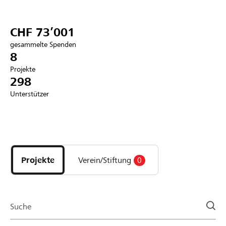
Partner / Raiffeisenbank
CHF 73’001
gesammelte Spenden
8
Projekte
Anmelden
298
Unterstützer
Registrieren
Entdecke
DE
FR
IT
Projekte
und
Projekte
Verein/Stiftung
0
Organisationen
der
Page
Suche