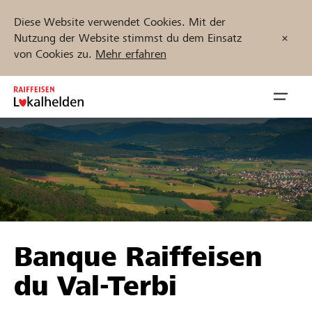
Diese Website verwendet Cookies. Mit der
Nutzung der Website stimmst du dem Einsatz
von Cookies zu.
Mehr erfahren
Zum
Inhalt
Navig
springen
öffnen
Jetzt starten
Projekte und Organisationen finden
Banque Raiffeisen
Unterstützen
du Val-Terbi
Hilfe & Support