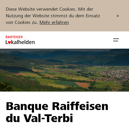
Diese Website verwendet Cookies. Mit der
Nutzung der Website stimmst du dem Einsatz
von Cookies zu.
Mehr erfahren
Zum
Inhalt
Navig
springen
öffnen
Jetzt starten
Projekte und Organisationen finden
Banque Raiffeisen
Unterstützen
du Val-Terbi
Hilfe & Support