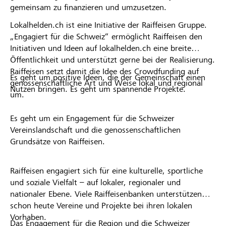
gemeinsam zu finanzieren und umzusetzen.
Lokalhelden.ch ist eine Initiative der Raiffeisen Gruppe.
„Engagiert für die Schweiz“ ermöglicht Raiffeisen den
Initiativen und Ideen auf lokalhelden.ch eine breite
Öffentlichkeit und unterstützt gerne bei der Realisierung.
Raiffeisen setzt damit die Idee des Crowdfunding auf
Es geht um positive Ideen, die der Gemeinschaft einen
genossenschaftliche Art und Weise lokal und regional
Nutzen bringen. Es geht um spannende Projekte.
um.
Es geht um ein Engagement für die Schweizer
Vereinslandschaft und die genossenschaftlichen
Grundsätze von Raiffeisen.
Raiffeisen engagiert sich für eine kulturelle, sportliche
und soziale Vielfalt – auf lokaler, regionaler und
nationaler Ebene. Viele Raiffeisenbanken unterstützen
schon heute Vereine und Projekte bei ihren lokalen
Vorhaben.
Das Engagement für die Region und die Schweizer