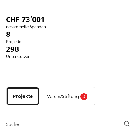
Partner / Raiffeisenbank
CHF 73’001
gesammelte Spenden
8
Projekte
Anmelden
298
Unterstützer
Registrieren
Entdecke
DE
FR
IT
Projekte
und
Projekte
Verein/Stiftung
0
Organisationen
der
Page
Suche