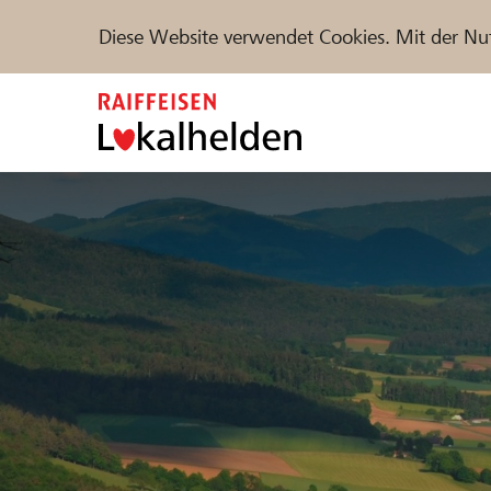
Diese Website verwendet Cookies. Mit der Nu
Zum
Inhalt
springen
Unterstützen
Hilfe & Support
Partne
Projekte und Organisationen finden
DE
FR
IT