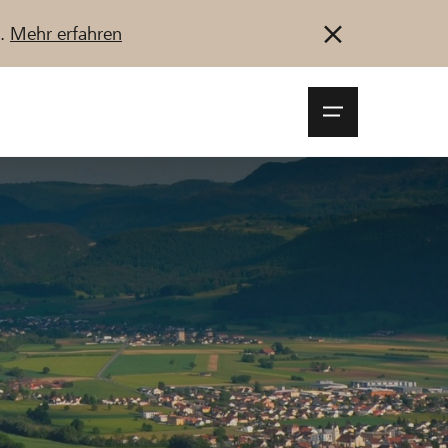
u.
Mehr erfahren
Navigationsm
öffnen
Anmelden
Registrieren
Jetzt starten