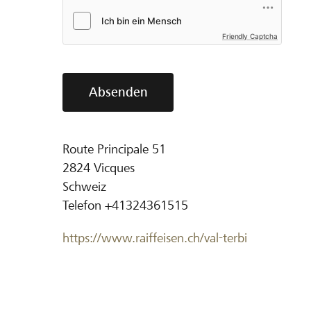
Friendly Captcha
Absenden
Route Principale 51
2824
Vicques
Schweiz
Telefon
+41324361515
https://www.raiffeisen.ch/val-terbi