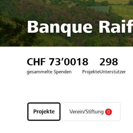
Banque Raif
CHF 73’001
8
298
gesammelte Spenden
Projekte
Unterstützer
Entdecke
Projekte
Projekte
Verein/Stiftung
0
und
Organisationen
der