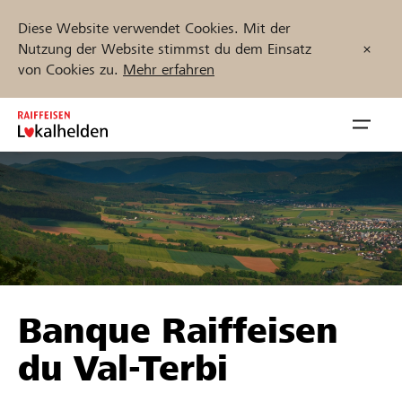
Diese Website verwendet Cookies. Mit der
Nutzung der Website stimmst du dem Einsatz
von Cookies zu.
Mehr erfahren
Zum
Inhalt
Navig
springen
öffnen
Jetzt starten
Projekte und Organisationen finden
Banque Raiffeisen
Unterstützen
du Val-Terbi
Hilfe & Support