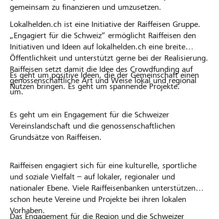
gemeinsam zu finanzieren und umzusetzen.
Lokalhelden.ch ist eine Initiative der Raiffeisen Gruppe.
„Engagiert für die Schweiz“ ermöglicht Raiffeisen den
Initiativen und Ideen auf lokalhelden.ch eine breite
Öffentlichkeit und unterstützt gerne bei der Realisierung.
Raiffeisen setzt damit die Idee des Crowdfunding auf
Es geht um positive Ideen, die der Gemeinschaft einen
genossenschaftliche Art und Weise lokal und regional
Nutzen bringen. Es geht um spannende Projekte.
um.
Es geht um ein Engagement für die Schweizer
Vereinslandschaft und die genossenschaftlichen
Grundsätze von Raiffeisen.
Raiffeisen engagiert sich für eine kulturelle, sportliche
und soziale Vielfalt – auf lokaler, regionaler und
nationaler Ebene. Viele Raiffeisenbanken unterstützen
schon heute Vereine und Projekte bei ihren lokalen
Vorhaben.
Das Engagement für die Region und die Schweizer