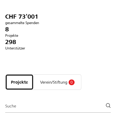
Partner / Raiffeisenbank
CHF 73’001
gesammelte Spenden
8
Projekte
Anmelden
298
Unterstützer
Registrieren
Entdecke
DE
FR
IT
Projekte
und
Projekte
Verein/Stiftung
0
Organisationen
der
Page
Suche