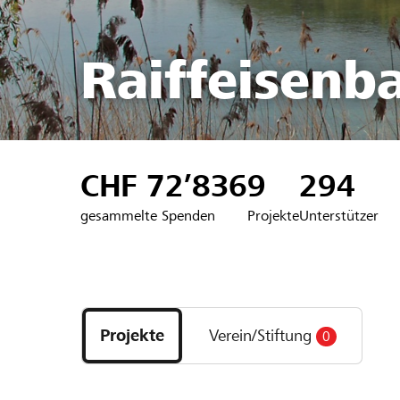
Raiffeisenb
CHF 72’836
9
294
gesammelte Spenden
Projekte
Unterstützer
Entdecke
Projekte
Projekte
Verein/Stiftung
0
und
Organisationen
der