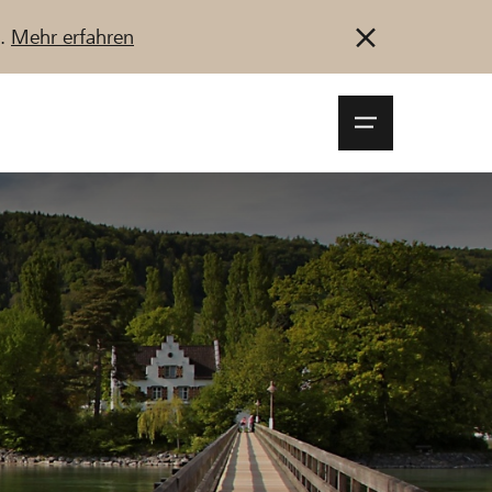
u.
Mehr erfahren
Navigationsm
öffnen
Anmelden
Registrieren
Jetzt starten