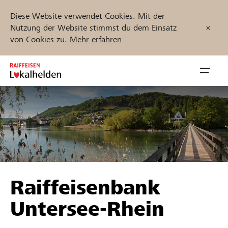
Diese Website verwendet Cookies. Mit der
Nutzung der Website stimmst du dem Einsatz
von Cookies zu.
Mehr erfahren
Zum
Inhalt
Navig
springen
öffnen
Jetzt starten
Projekte und Organisationen finden
Raiffeisenbank
Unterstützen
Untersee-Rhein
Hilfe & Support