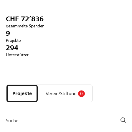
Partner / Raiffeisenbank
CHF 72’836
gesammelte Spenden
9
Projekte
Anmelden
294
Unterstützer
Registrieren
Entdecke
DE
FR
IT
Projekte
und
Projekte
Verein/Stiftung
0
Organisationen
der
Page
Suche