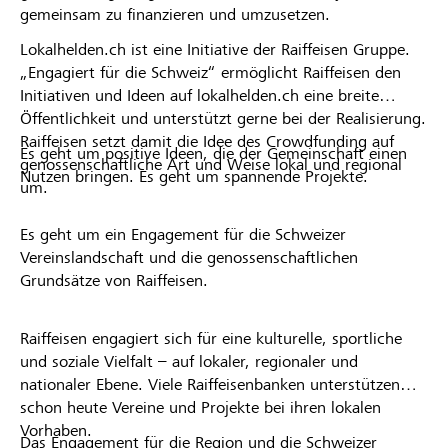
gemeinsam zu finanzieren und umzusetzen.
Lokalhelden.ch ist eine Initiative der Raiffeisen Gruppe.
„Engagiert für die Schweiz“ ermöglicht Raiffeisen den
Initiativen und Ideen auf lokalhelden.ch eine breite
Öffentlichkeit und unterstützt gerne bei der Realisierung.
Raiffeisen setzt damit die Idee des Crowdfunding auf
Es geht um positive Ideen, die der Gemeinschaft einen
genossenschaftliche Art und Weise lokal und regional
Nutzen bringen. Es geht um spannende Projekte.
um.
Es geht um ein Engagement für die Schweizer
Vereinslandschaft und die genossenschaftlichen
Grundsätze von Raiffeisen.
Raiffeisen engagiert sich für eine kulturelle, sportliche
und soziale Vielfalt – auf lokaler, regionaler und
nationaler Ebene. Viele Raiffeisenbanken unterstützen
schon heute Vereine und Projekte bei ihren lokalen
Vorhaben.
Das Engagement für die Region und die Schweizer