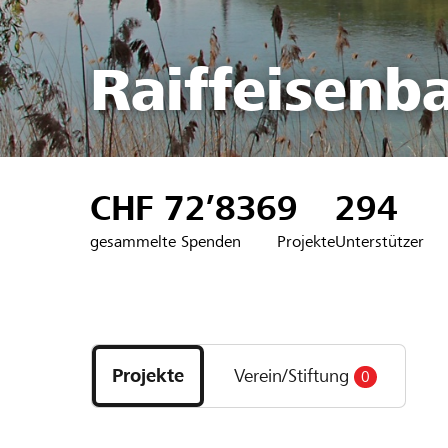
Raiffeisenb
CHF 72’836
9
294
gesammelte Spenden
Projekte
Unterstützer
Entdecke
Projekte
Projekte
Verein/Stiftung
0
und
Organisationen
der