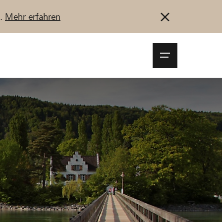
u.
Mehr erfahren
Navigationsm
öffnen
Anmelden
Registrieren
Jetzt starten