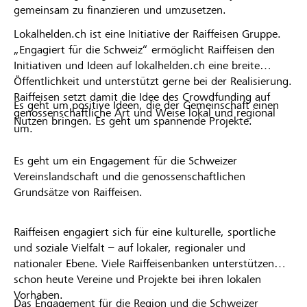
gemeinsam zu finanzieren und umzusetzen.
Lokalhelden.ch ist eine Initiative der Raiffeisen Gruppe.
„Engagiert für die Schweiz“ ermöglicht Raiffeisen den
Initiativen und Ideen auf lokalhelden.ch eine breite
Öffentlichkeit und unterstützt gerne bei der Realisierung.
Raiffeisen setzt damit die Idee des Crowdfunding auf
Es geht um positive Ideen, die der Gemeinschaft einen
genossenschaftliche Art und Weise lokal und regional
Nutzen bringen. Es geht um spannende Projekte.
um.
Es geht um ein Engagement für die Schweizer
Vereinslandschaft und die genossenschaftlichen
Grundsätze von Raiffeisen.
Raiffeisen engagiert sich für eine kulturelle, sportliche
und soziale Vielfalt – auf lokaler, regionaler und
nationaler Ebene. Viele Raiffeisenbanken unterstützen
schon heute Vereine und Projekte bei ihren lokalen
Vorhaben.
Das Engagement für die Region und die Schweizer