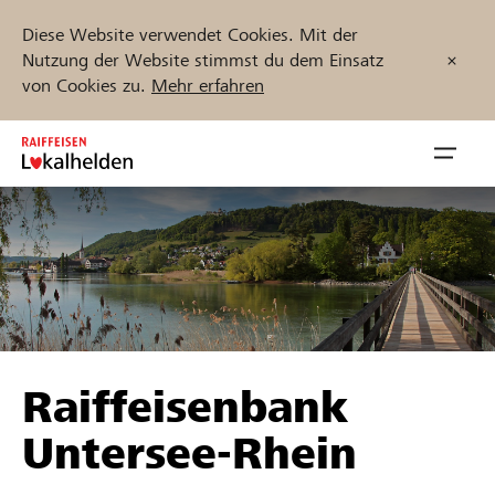
Diese Website verwendet Cookies. Mit der
Nutzung der Website stimmst du dem Einsatz
von Cookies zu.
Mehr erfahren
Zum
Inhalt
Navig
springen
öffnen
Jetzt starten
Projekte und Organisationen finden
Raiffeisenbank
Unterstützen
Untersee-Rhein
Hilfe & Support