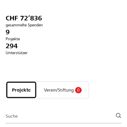
Partner / Raiffeisenbank
CHF 72’836
gesammelte Spenden
9
Projekte
Anmelden
294
Unterstützer
Registrieren
Entdecke
DE
FR
IT
Projekte
und
Projekte
Verein/Stiftung
0
Organisationen
der
Page
Suche