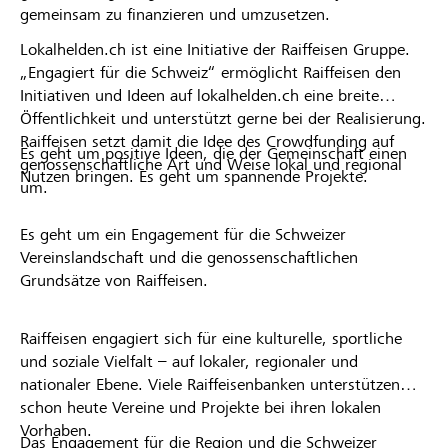
gemeinsam zu finanzieren und umzusetzen.
Lokalhelden.ch ist eine Initiative der Raiffeisen Gruppe.
„Engagiert für die Schweiz“ ermöglicht Raiffeisen den
Initiativen und Ideen auf lokalhelden.ch eine breite
Öffentlichkeit und unterstützt gerne bei der Realisierung.
Raiffeisen setzt damit die Idee des Crowdfunding auf
Es geht um positive Ideen, die der Gemeinschaft einen
genossenschaftliche Art und Weise lokal und regional
Nutzen bringen. Es geht um spannende Projekte.
um.
Es geht um ein Engagement für die Schweizer
Vereinslandschaft und die genossenschaftlichen
Grundsätze von Raiffeisen.
Raiffeisen engagiert sich für eine kulturelle, sportliche
und soziale Vielfalt – auf lokaler, regionaler und
nationaler Ebene. Viele Raiffeisenbanken unterstützen
schon heute Vereine und Projekte bei ihren lokalen
Vorhaben.
Das Engagement für die Region und die Schweizer