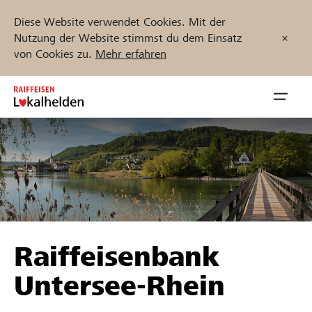
Diese Website verwendet Cookies. Mit der
Nutzung der Website stimmst du dem Einsatz
von Cookies zu.
Mehr erfahren
Zum
Inhalt
Navig
springen
öffnen
Jetzt starten
Projekte und Organisationen finden
Raiffeisenbank
Unterstützen
Untersee-Rhein
Hilfe & Support