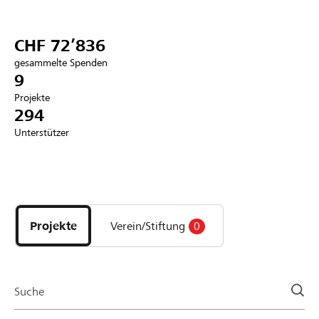
Partner / Raiffeisenbank
CHF 72’836
gesammelte Spenden
9
Projekte
Anmelden
294
Unterstützer
Registrieren
Entdecke
DE
FR
IT
Projekte
und
Projekte
Verein/Stiftung
0
Organisationen
der
Page
Suche