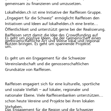
gemeinsam zu finanzieren und umzusetzen.
Lokalhelden.ch ist eine Initiative der Raiffeisen Gruppe.
„Engagiert für die Schweiz“ ermöglicht Raiffeisen den
Initiativen und Ideen auf lokalhelden.ch eine breite
Öffentlichkeit und unterstützt gerne bei der Realisierung.
Raiffeisen setzt damit die Idee des Crowdfunding auf
Es geht um positive Ideen, die der Gemeinschaft einen
genossenschaftliche Art und Weise lokal und regional
Nutzen bringen. Es geht um spannende Projekte.
um.
Es geht um ein Engagement für die Schweizer
Vereinslandschaft und die genossenschaftlichen
Grundsätze von Raiffeisen.
Raiffeisen engagiert sich für eine kulturelle, sportliche
und soziale Vielfalt – auf lokaler, regionaler und
nationaler Ebene. Viele Raiffeisenbanken unterstützen
schon heute Vereine und Projekte bei ihren lokalen
Vorhaben.
Das Engagement für die Region und die Schweizer