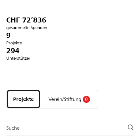
Partner / Raiffeisenbank
CHF 72’836
gesammelte Spenden
9
Projekte
Anmelden
294
Unterstützer
Registrieren
Entdecke
DE
FR
IT
Projekte
und
Projekte
Verein/Stiftung
0
Organisationen
der
Page
Suche