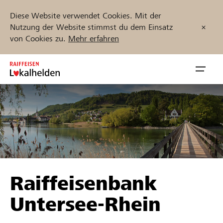
Diese Website verwendet Cookies. Mit der
Nutzung der Website stimmst du dem Einsatz
von Cookies zu.
Mehr erfahren
Zum
Inhalt
Navig
springen
öffnen
Jetzt starten
Projekte und Organisationen finden
Raiffeisenbank
Unterstützen
Untersee-Rhein
Hilfe & Support