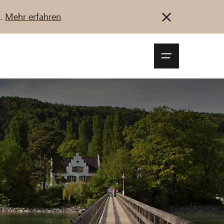
u.
Mehr erfahren
Navigationsm
öffnen
Anmelden
Registrieren
Jetzt starten