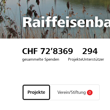
Raiffeisenb
CHF 72’836
9
294
gesammelte Spenden
Projekte
Unterstützer
Entdecke
Projekte
Projekte
Verein/Stiftung
0
und
Organisationen
der