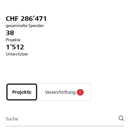
Partner / Raiffeisenbank
CHF 286’471
gesammelte Spenden
38
Projekte
Anmelden
1’512
Unterstützer
Registrieren
Entdecke
DE
FR
IT
Projekte
und
Projekte
Verein/Stiftung
0
Organisationen
der
Page
Suche