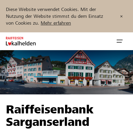
Diese Website verwendet Cookies. Mit der
Nutzung der Website stimmst du dem Einsatz
von Cookies zu.
Mehr erfahren
Zum
Inhalt
Navig
springen
öffnen
Jetzt starten
Projekte und Organisationen finden
Raiffeisenbank
Unterstützen
Sarganserland
Hilfe & Support