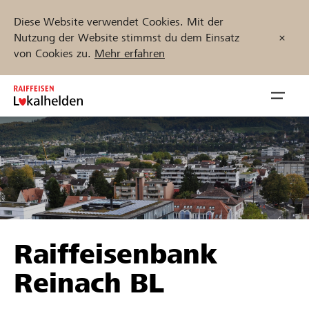
Diese Website verwendet Cookies. Mit der
Nutzung der Website stimmst du dem Einsatz
von Cookies zu.
Mehr erfahren
Zum
Inhalt
Navig
springen
öffnen
Jetzt starten
Projekte und Organisationen finden
Raiffeisenbank
Unterstützen
Reinach BL
Hilfe & Support