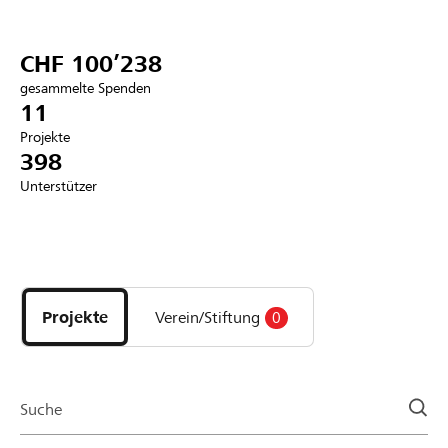
Partner / Raiffeisenbank
CHF 100’238
gesammelte Spenden
11
Projekte
Anmelden
398
Unterstützer
Registrieren
Entdecke
DE
FR
IT
Projekte
und
Projekte
Verein/Stiftung
0
Organisationen
der
Page
Suche