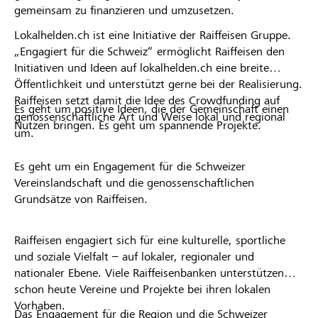
gemeinsam zu finanzieren und umzusetzen.
Lokalhelden.ch ist eine Initiative der Raiffeisen Gruppe.
„Engagiert für die Schweiz“ ermöglicht Raiffeisen den
Initiativen und Ideen auf lokalhelden.ch eine breite
Öffentlichkeit und unterstützt gerne bei der Realisierung.
Raiffeisen setzt damit die Idee des Crowdfunding auf
Es geht um positive Ideen, die der Gemeinschaft einen
genossenschaftliche Art und Weise lokal und regional
Nutzen bringen. Es geht um spannende Projekte.
um.
Es geht um ein Engagement für die Schweizer
Vereinslandschaft und die genossenschaftlichen
Grundsätze von Raiffeisen.
Raiffeisen engagiert sich für eine kulturelle, sportliche
und soziale Vielfalt – auf lokaler, regionaler und
nationaler Ebene. Viele Raiffeisenbanken unterstützen
schon heute Vereine und Projekte bei ihren lokalen
Vorhaben.
Das Engagement für die Region und die Schweizer