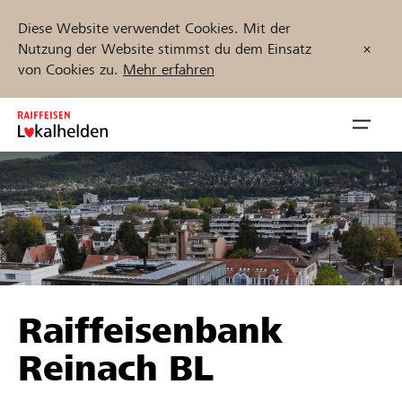
Diese Website verwendet Cookies. Mit der
Nutzung der Website stimmst du dem Einsatz
von Cookies zu.
Mehr erfahren
Zum
Inhalt
Navig
springen
öffnen
Jetzt starten
Projekte und Organisationen finden
Raiffeisenbank
Unterstützen
Reinach BL
Hilfe & Support