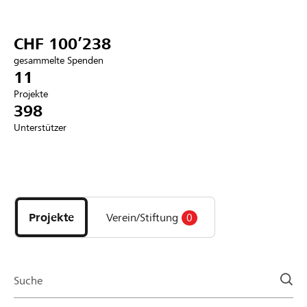
Partner / Raiffeisenbank
CHF 100’238
gesammelte Spenden
11
Projekte
Anmelden
398
Unterstützer
Registrieren
Entdecke
DE
FR
IT
Projekte
und
Projekte
Verein/Stiftung
0
Organisationen
der
Page
Suche