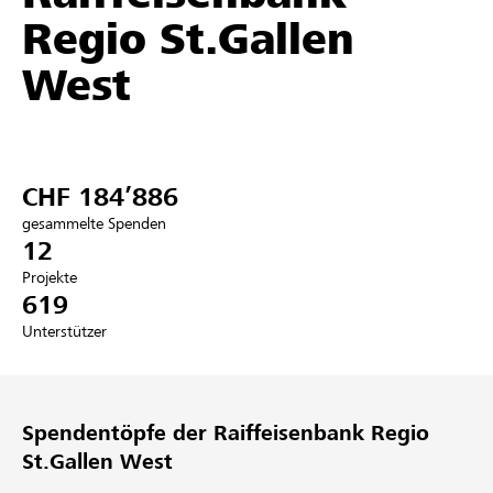
Regio St.Gallen
Partner / Raiffeisenbank
West
Anmelden
CHF 184’886
Registrieren
gesammelte Spenden
12
Projekte
619
DE
FR
IT
Unterstützer
Spendentöpfe der Raiffeisenbank Regio
St.Gallen West