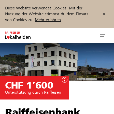
Diese Website verwendet Cookies. Mit der
Nutzung der Website stimmst du dem Einsatz
von Cookies zu.
Mehr erfahren
Zum
Inhalt
Navig
springen
öffnen
Jetzt starten
CHF 1’600
Projekte und Organisationen finden
Unterstützung durch Raiffeisen
Unterstützen
Hilfe & Support
Raiffeisenbank