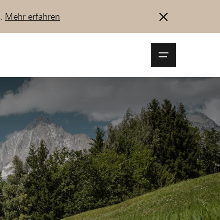
u.
Mehr erfahren
Navigationsm
öffnen
Anmelden
Registrieren
Jetzt starten