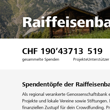
Raiffeisenb
CHF 190’437
13
519
gesammelte Spenden
Projekte
Unterstützer
Spendentöpfe der Raiffeisenb
Als regional verankerte Genossenschaftsbank 
Projekte und lokale Vereine sowie Stiftungen.
finanziellen Zustupf für dein Crowdfunding. P