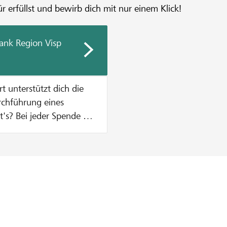
r erfüllst und bewirb dich mit nur einem Klick!
ank Region Visp
urchführung eines
n Zustupf aus unserem
% vom Mindestbetrag des
, was einen Betrag von