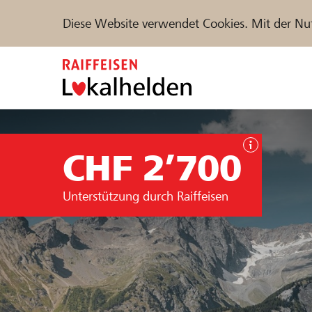
Diese Website verwendet Cookies. Mit der Nu
Zum
Inhalt
springen
Unterstützen
Hilfe & Support
Partne
CHF 2’700
Projekte und Organisationen finden
Unterstützung durch Raiffeisen
DE
FR
IT