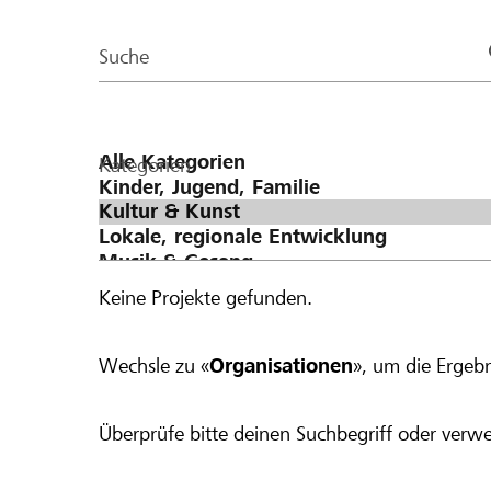
der
Page
Suche
Kategorien
Keine Projekte gefunden.
Wechsle zu «
Organisationen
», um die Ergebn
Überprüfe bitte deinen Suchbegriff oder verwe