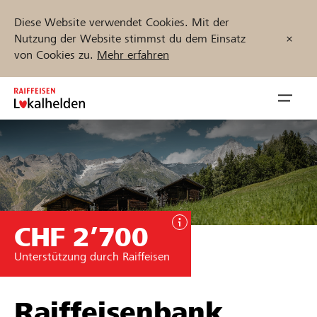
Diese Website verwendet Cookies. Mit der
Nutzung der Website stimmst du dem Einsatz
von Cookies zu.
Mehr erfahren
Zum
Inhalt
Navig
springen
öffnen
Jetzt starten
CHF 2’700
Projekte und Organisationen finden
Unterstützung durch Raiffeisen
Unterstützen
Hilfe & Support
Raiffeisenbank