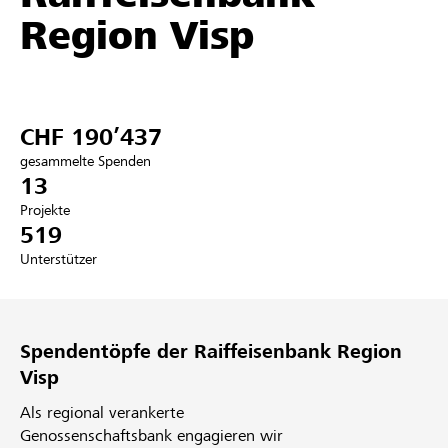
Region Visp
Partner / Raiffeisenbank
CHF 190’437
Anmelden
gesammelte Spenden
13
Registrieren
Projekte
519
Unterstützer
DE
FR
IT
Spendentöpfe der Raiffeisenbank Region
Visp
Als regional verankerte
Genossenschaftsbank engagieren wir