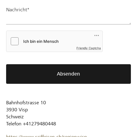
Nachricht*
Friendly Captcha
Absenden
Bahnhofstrasse 10
3930
Visp
Schweiz
Telefon
+41279480448
https://www.raiffeisen.ch/region-visp