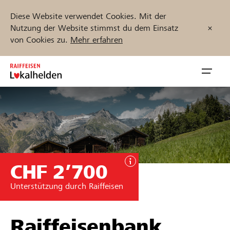
Diese Website verwendet Cookies. Mit der
Nutzung der Website stimmst du dem Einsatz
von Cookies zu.
Mehr erfahren
Zum
Inhalt
Navig
springen
öffnen
Jetzt starten
CHF 2’700
Projekte und Organisationen finden
Unterstützung durch Raiffeisen
Unterstützen
Hilfe & Support
Raiffeisenbank