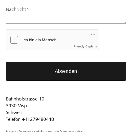
Nachricht*
Friendly Captcha
Absenden
Bahnhofstrasse 10
3930
Visp
Schweiz
Telefon
+41279480448
https://www.raiffeisen.ch/region-visp