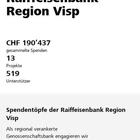
Region Visp
Partner / Raiffeisenbank
CHF 190’437
Anmelden
gesammelte Spenden
13
Registrieren
Projekte
519
Unterstützer
DE
FR
IT
Spendentöpfe der Raiffeisenbank Region
Visp
Als regional verankerte
Genossenschaftsbank engagieren wir